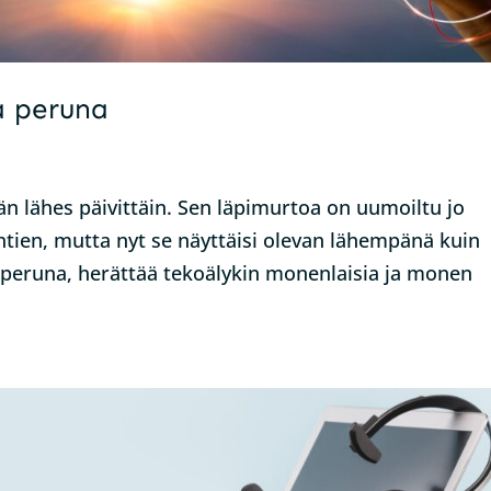
 peruna
n lähes päivittäin. Sen läpimurtoa on uumoiltu jo
htien, mutta nyt se näyttäisi olevan lähempänä kuin
eruna, herättää tekoälykin monenlaisia ja monen