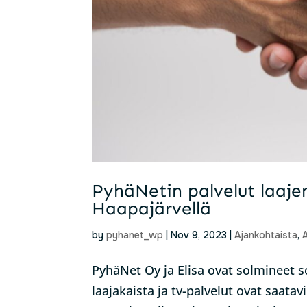
PyhäNetin palvelut laaje
Haapajärvellä
by
pyhanet_wp
|
Nov 9, 2023
|
Ajankohtaista
,
A
PyhäNet Oy ja Elisa ovat solmineet
laajakaista ja tv-palvelut ovat saata