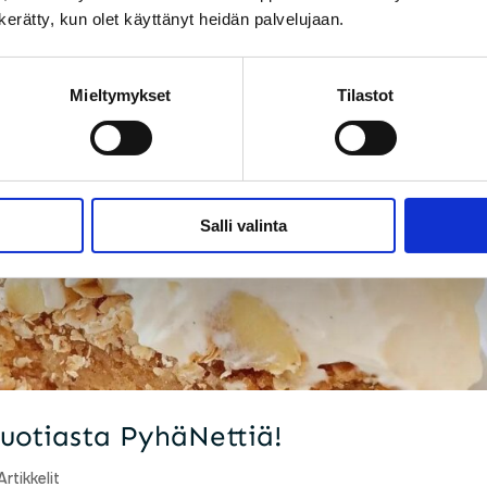
n kerätty, kun olet käyttänyt heidän palvelujaan.
Mieltymykset
Tilastot
Salli valinta
vuotiasta PyhäNettiä!
Artikkelit