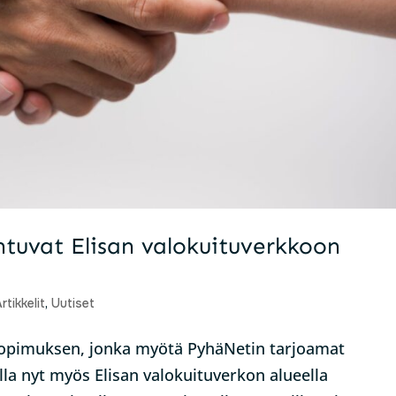
ntuvat Elisan valokuituverkkoon
rtikkelit
,
Uutiset
 sopimuksen, jonka myötä PyhäNetin tarjoamat
villa nyt myös Elisan valokuituverkon alueella