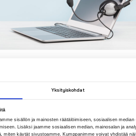
 aukioloaika
Artikkelit
uksellisesti suljettu perjantaina 27.10 klo 11:00 –
Yksityiskohdat
ikana jättää osoitteessa tuki (at) pyhanet.fi Huomaat
yynnön, vaikka puhelinpalvelu on...
itä
mme sisällön ja mainosten räätälöimiseen, sosiaalisen median
iseen. Lisäksi jaamme sosiaalisen median, mainosalan ja analy
, miten käytät sivustoamme. Kumppanimme voivat yhdistää näitä t