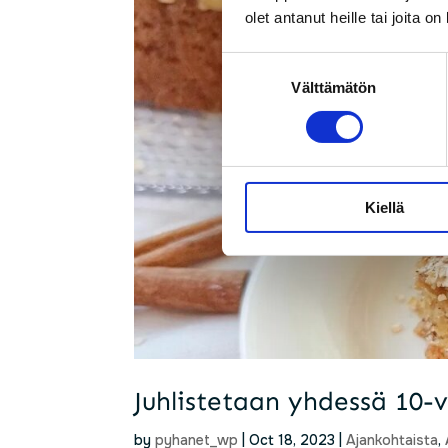
olet antanut heille tai joita o
Suostumuksen
Välttämätön
valinta
Kiellä
Juhlistetaan yhdessä 10-
by
pyhanet_wp
|
Oct 18, 2023
|
Ajankohtaista
,