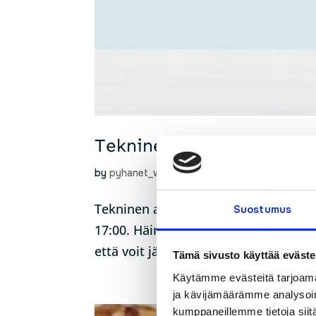
Tekninen tuki, poikkeava
by
pyhanet_wp
|
Oct 25, 2023
|
Ajankohtaista
,
Tekninen asiakaspalvelumme on poikke
Suostumus
17:00. Häiriöilmoituksen voit tänä a
että voit jättää myös takaisinsoittop
Tämä sivusto käyttää eväste
Käytämme evästeitä tarjoama
ja kävijämäärämme analysoim
kumppaneillemme tietoja siitä