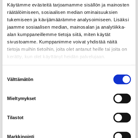
salaisuudeksi!
Käytämme evästeitä tarjoamamme sisällön ja mainosten
räätälöimiseen, sosiaalisen median ominaisuuksien
Urheilua olohuoneeseen
tukemiseen ja kävijämäärämme analysoimiseen. Lisäksi
jaamme sosiaalisen median, mainosalan ja analytiikka-
Kiekkoystäville seurattavaa löytyy myös Maxivisionin
alan kumppaneillemme tietoja siitä, miten käytät
kattavasta kanavatarjonnasta. PyhäNetin 1G Supernetti-
sivustoamme. Kumppanimme voivat yhdistää näitä
palveluun sisältyy automaattisesti kaksi Maxivisionin
tietoja muihin tietoihin, joita olet antanut heille tai joita on
Peruspalvelu-kanavapakettia, mutta laajemmin urheilua
kerätty, kun olet käyttänyt heidän palvelujaan.
pääsee seuraamaan erilaisten kanavapakettien kautta.
Suostumuksen
Kanavapaketit sisältävät esimerkiksi jalkapalloa,
Välttämätön
valinta
moottoriurheilua ja jääkiekkoa – pääset katsomaan vaikka
kaikki lätkän liigapelit. Tilauksen voit tehdä kuukausittain tai
Mieltymykset
jatkuvana tilauksena.
Tilastot
Ja mikäli urheilu ei ole perheen jokaisen jäsenen
suosikkikatsottavaa, voi toisen digiboksin yhdistää
Markkinointi