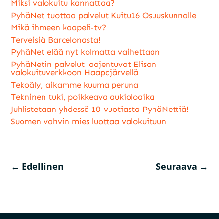
Miksi valokuitu kannattaa?
PyhäNet tuottaa palvelut Kuitu16 Osuuskunnalle
Mikä ihmeen kaapeli-tv?
Terveisiä Barcelonasta!
PyhäNet elää nyt kolmatta vaihettaan
PyhäNetin palvelut laajentuvat Elisan
valokuituverkkoon Haapajärvellä
Tekoäly, aikamme kuuma peruna
Tekninen tuki, poikkeava aukioloaika
Juhlistetaan yhdessä 10-vuotiasta PyhäNettiä!
Suomen vahvin mies luottaa valokuituun
←
Edellinen
Seuraava
→