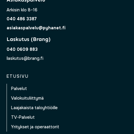
Arkisin klo 8–16
040 486 3387
asiakaspalvelu@pyhanet.fi
Laskutus (Brang)
040 0609 883
l
askutus@brang.fi
ETUSIVU
Palvelut
Valokuituliittymä
Laajakaista taloyhtiöille
TV-Palvelut
Yritykset ja operaattorit