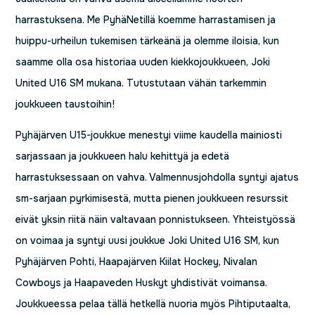
harrastuksena. Me PyhäNetillä koemme harrastamisen ja
huippu-urheilun tukemisen tärkeänä ja olemme iloisia, kun
saamme olla osa historiaa uuden kiekkojoukkueen, Joki
United U16 SM mukana. Tutustutaan vähän tarkemmin
joukkueen taustoihin!
Pyhäjärven U15-joukkue menestyi viime kaudella mainiosti
sarjassaan ja joukkueen halu kehittyä ja edetä
harrastuksessaan on vahva. Valmennusjohdolla syntyi ajatus
sm-sarjaan pyrkimisestä, mutta pienen joukkueen resurssit
eivät yksin riitä näin valtavaan ponnistukseen. Yhteistyössä
on voimaa ja syntyi uusi joukkue Joki United U16 SM, kun
Pyhäjärven Pohti, Haapajärven Kiilat Hockey, Nivalan
Cowboys ja Haapaveden Huskyt yhdistivät voimansa.
Joukkueessa pelaa tällä hetkellä nuoria myös Pihtiputaalta,