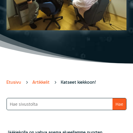
Etusivu
5
Artikkelit
5
Katseet kiekkoon!
Jääkiekolla on vahva asema alueellamme nuorten