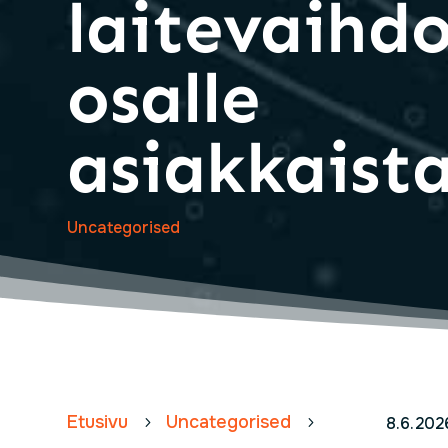
laitevaihd
osalle
asiakkaist
Uncategorised
Etusivu
Uncategorised
5
5
8.6.202