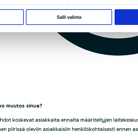
Salli valinta
ko muutos sinua?
ihdot koskevat asiakkaita ennalta määriteltyjen laitekesku
n piirissä oleviin asiakkaisiin henkilökohtaisesti ennen a