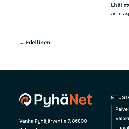
Lisätie
asiakas
←
Edellinen
ETUSI
Palvel
Valoku
Vanha Pyhäjärventie 7, 86800
Laajak