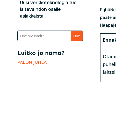
Uusi verkkoteknologia tuo
laitevaihdon osalle
PyhäNet
asiakkaista
päätelai
Haapajä
Enna
Luitko jo nämä?
Otamm
VALON JUHLA
puhel
laitt