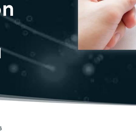
on
a
6