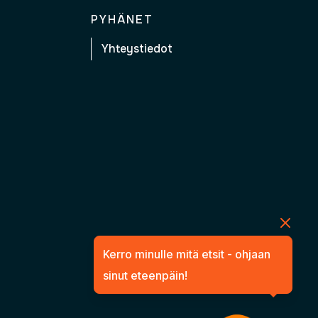
PYHÄNET
Yhteystiedot
Kerro minulle mitä etsit - ohjaan
sinut eteenpäin!