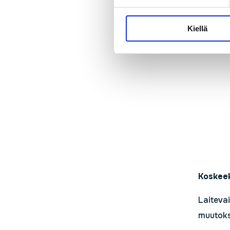
Kiellä
Koskee
Laiteva
muutokse