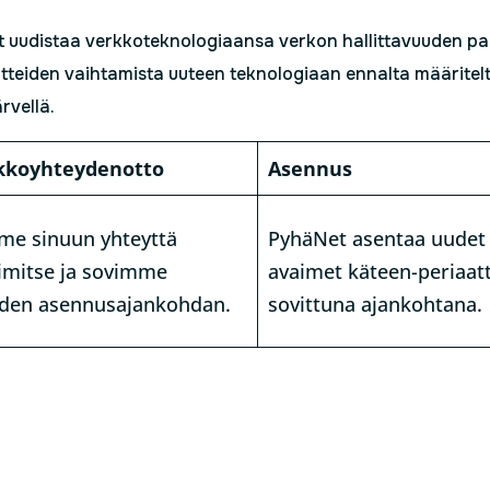
 uudistaa verkkoteknologiaansa verkon hallittavuuden pa
tteiden vaihtamista uuteen teknologiaan ennalta määritelty
rvellä.
kkoyhteydenotto
Asennus
e sinuun yhteyttä
PyhäNet asentaa uudet l
imitse ja sovimme
avaimet käteen-periaatt
eiden asennusajankohdan.
sovittuna ajankohtana.