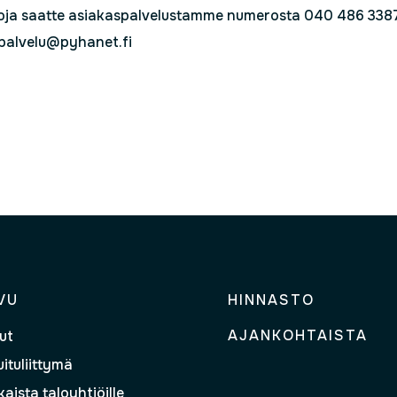
toja saatte asiakaspalvelustamme numerosta 040 486 3387 
palvelu@pyhanet.fi
VU
HINNASTO
AJANKOHTAISTA
ut
ituliittymä
aista taloyhtiöille