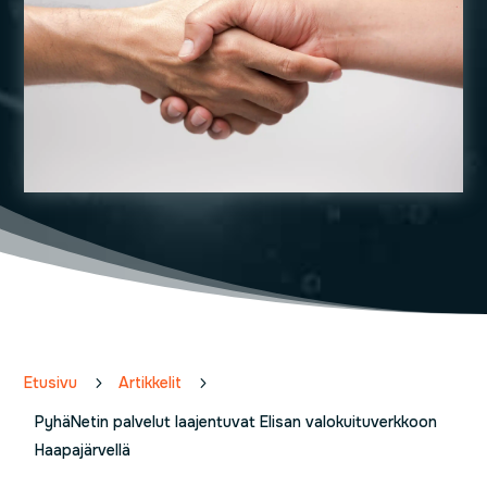
Etusivu
5
Artikkelit
5
PyhäNetin palvelut laajentuvat Elisan valokuituverkkoon
Haapajärvellä