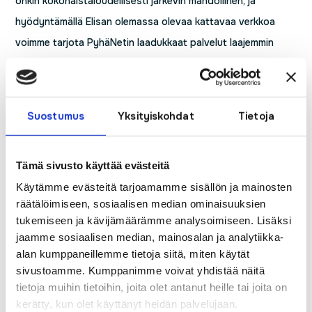
onkin kokonaistaloudellisesti järkevin mahdollinen, ja
hyödyntämällä Elisan olemassa olevaa kattavaa verkkoa
voimme tarjota PyhäNetin laadukkaat palvelut laajemmin
Haapajärvellä haaskaamatta arvokkaita luonnonvaroja”,
valottaa PyhäNetin toimitusjohtaja
Eetu Pekola
.
”Yhteistyö muiden operaattorien ja kuitutoimijoiden kanssa
Suostumus
Yksityiskohdat
Tietoja
on ollut aina tärkeää Elisalle. PyhäNet on osa tätä
kokonaisuutta ja nyt uuden sopimuksen myötä olemme
Tämä sivusto käyttää evästeitä
mukana tukemassa PyhäNetin tarpeita ja tuomme Elisan
Käytämme evästeitä tarjoamamme sisällön ja mainosten
laadukkaan verkon PyhäNetin loppuasiakkaiden käyttöön.
räätälöimiseen, sosiaalisen median ominaisuuksien
Yhteistyö PyhäNetin ja Eetu Pekolan kanssa on sujuvaa ja
tukemiseen ja kävijämäärämme analysoimiseen. Lisäksi
jaamme sosiaalisen median, mainosalan ja analytiikka-
uskomme että jatkossakin löydämme yhteistyönpaikkoja
alan kumppaneillemme tietoja siitä, miten käytät
alati muuttuvassa maailmassa”, kertoo Elisan kiinteän verkon
sivustoamme. Kumppanimme voivat yhdistää näitä
yhteyksistä vastaava osastopäällikkö
Niklas Granholm
.
tietoja muihin tietoihin, joita olet antanut heille tai joita on
kerätty, kun olet käyttänyt heidän palvelujaan.