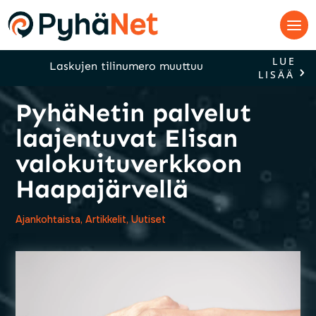
LUE
Laskujen tilinumero muuttuu
LISÄÄ
PyhäNetin palvelut
laajentuvat Elisan
valokuituverkkoon
Haapajärvellä
Ajankohtaista
,
Artikkelit
,
Uutiset