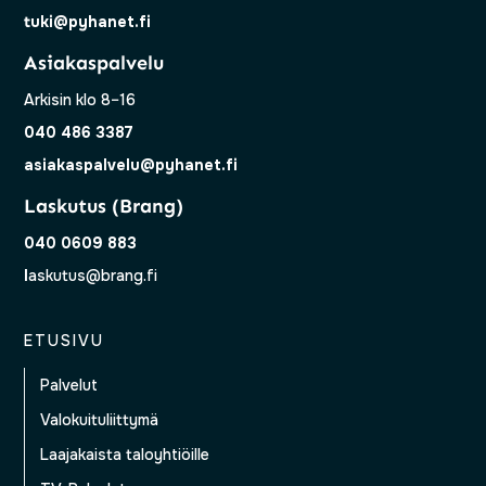
tuki@pyhanet.fi
Asiakaspalvelu
Arkisin klo 8–16
040 486 3387
asiakaspalvelu@pyhanet.fi
Laskutus (Brang)
040 0609 883
l
askutus@brang.fi
ETUSIVU
Palvelut
Valokuituliittymä
Laajakaista taloyhtiöille