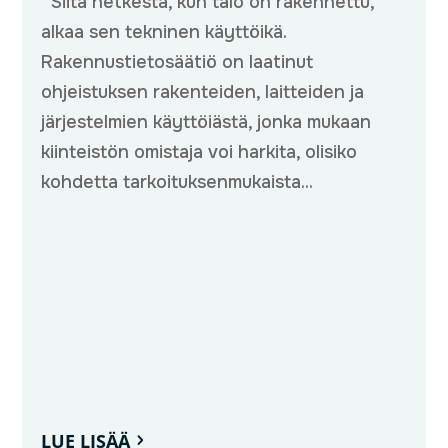
Siitä hetkestä, kun talo on rakennettu,
alkaa sen tekninen käyttöikä.
Rakennustietosäätiö on laatinut
ohjeistuksen rakenteiden, laitteiden ja
järjestelmien käyttöiästä, jonka mukaan
kiinteistön omistaja voi harkita, olisiko
kohdetta tarkoituksenmukaista...
LUE LISÄÄ