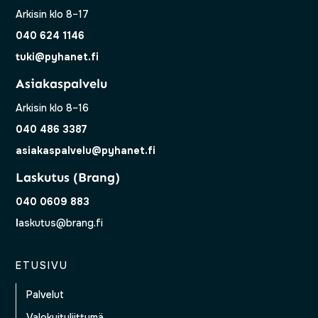
Arkisin klo 8–17
040 624 1146
tuki@pyhanet.fi
Asiakaspalvelu
Arkisin klo 8–16
040 486 3387
asiakaspalvelu@pyhanet.fi
Laskutus (Brang)
040 0609 883
l
askutus@brang.fi
ETUSIVU
Palvelut
Valokuituliittymä