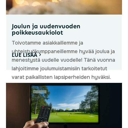
Joulun ja uudenvuoden
poikkeusaukiolot
Toivotamme asiakkaillemme ja
yhteistyökumppaneillemme hyvää joulua ja
LUE LISÄÄ
menestystä uudelle vuodelle! Tänä vuonna
lahjoitimme joulumuistamisiin tarkoitetut
varat paikallisten lapsiperheiden hyväksi.
Joulun ja uudenvuoden ajan
poikkeusaukiolot: Tiistai 24.12.-torstai...