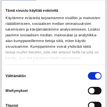
Tämä sivusto käyttää evästeitä
Käytämme evästeitä tarjoamamme sisällön ja mainosten
räätälöimiseen, sosiaalisen median ominaisuuksien
tukemiseen ja kävijämäärämme analysoimiseen. Lisäksi
jaamme sosiaalisen median, mainosalan ja analytiikka-
alan kumppaneillemme tietoja siitä, miten käytät
sivustoamme. Kumppanimme voivat yhdistää näitä
tietoja muihin tietoihin, joita olet antanut heille tai joita on
kerätty, kun olet käyttänyt heidän palvelujaan.
PyhäNet tuottaa palvelut Kuitu16
Osuuskunnalle
Suostumuksen
Kuitu16 Osuuskunta ja PyhäNet Oy ovat
Välttämätön
valinta
allekirjoittaneet sopimuksen, jonka myötä
PyhäNet Oy aloittaa valokuituverkon
Mieltymykset
palveluiden tuottamisen Kuitu16
Osuuskunnalle. Sopimus kattaa
Tilastot