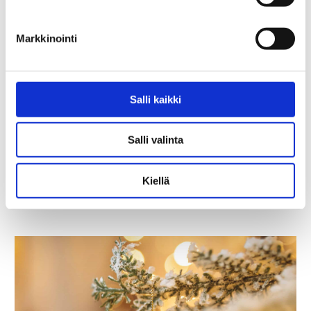
verkkoinfrastruktuurin
ylläpidon, asiakaspalvelun, teknisen tuen
Markkinointi
sekä...
Salli kaikki
Salli valinta
LUE LISÄÄ
Kiellä