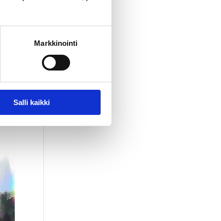
Markkinointi
eä
oita
Salli kaikki