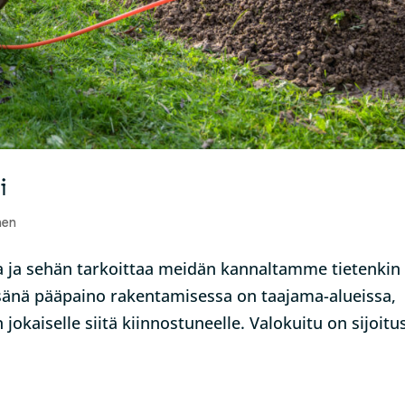
i
nen
na ja sehän tarkoittaa meidän kannaltamme tietenkin
änä pääpaino rakentamisessa on taajama-alueissa,
kaiselle siitä kiinnostuneelle. Valokuitu on sijoitu