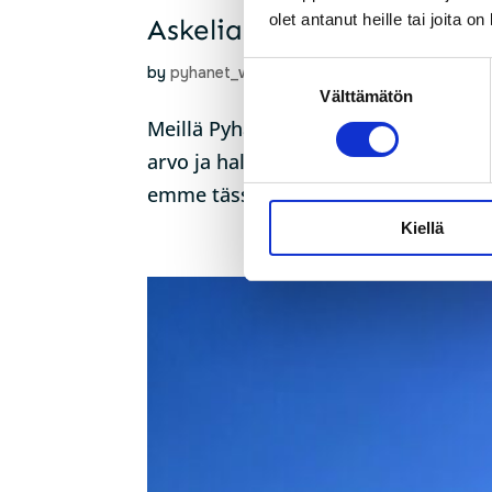
olet antanut heille tai joita o
Askelia parempaan tulev
Suostumuksen
by
pyhanet_wp
|
Apr 21, 2023
|
Artikkelit
,
Ylein
Välttämätön
valinta
Meillä PyhäNetillä luotettavuus mod
arvo ja haluamme varmistaa, että asi
emme tässä ajassa osaa edes kuvite
Kiellä