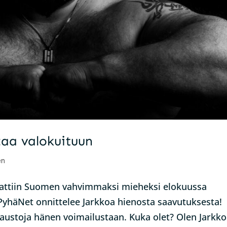
taa valokuituun
en
nattiin Suomen vahvimmaksi mieheksi elokuussa
PyhäNet onnittelee Jarkkoa hienosta saavutuksesta!
austoja hänen voimailustaan. Kuka olet? Olen Jarkko