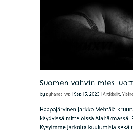
Suomen vahvin mies luot
by
pyhanet_wp
|
Sep 15, 2023
|
Artikkelit
,
Ylein
Haapajärvinen Jarkko Mehtälä kruu
käydyissä mittelöissä Alahärmässä. 
Kysyimme Jarkolta kuulumisia sekä t