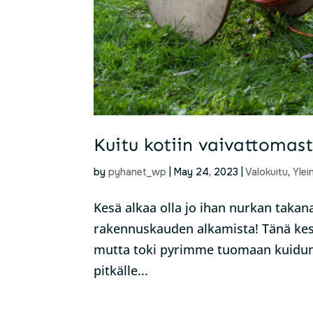
Kuitu kotiin vaivattomast
by
pyhanet_wp
|
May 24, 2023
|
Valokuitu
,
Ylei
Kesä alkaa olla jo ihan nurkan taka
rakennuskauden alkamista! Tänä kes
mutta toki pyrimme tuomaan kuidun jo
pitkälle...