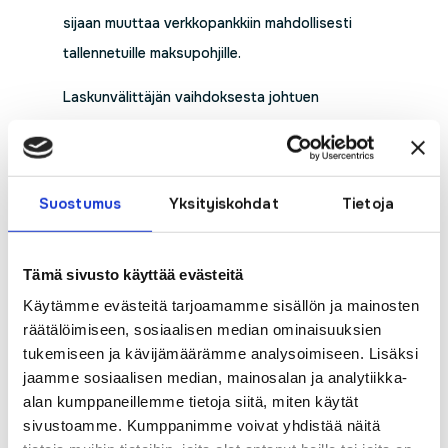
sijaan muuttaa verkkopankkiin mahdollisesti
tallennetuille maksupohjille.
Laskunvälittäjän vaihdoksesta johtuen
toukokuun alussa lähetettävät laskut
lähetetään vasta toukokuun puolenvälin
tienoilla. Tämän jälkeen laskutus jatkuu normaalin
Suostumus
Yksityiskohdat
Tietoja
aikataulun mukaisesti.
Mikäli sinulla on kysyttävää muutoksesta,
Tämä sivusto käyttää evästeitä
asiakaspalvelumme auttaa mielellään.
Käytämme evästeitä tarjoamamme sisällön ja mainosten
räätälöimiseen, sosiaalisen median ominaisuuksien
Asiakaspalvelu ma-pe klo 8-16 numerossa 040
tukemiseen ja kävijämäärämme analysoimiseen. Lisäksi
486 3387 tai asiakaspalvelu@pyhanet.fi
jaamme sosiaalisen median, mainosalan ja analytiikka-
alan kumppaneillemme tietoja siitä, miten käytät
sivustoamme. Kumppanimme voivat yhdistää näitä