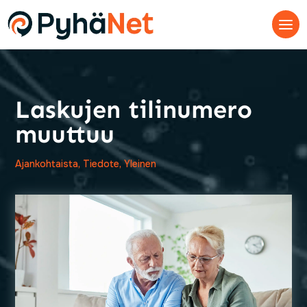
Laskujen tilinumero
muuttuu
Ajankohtaista
,
Tiedote
,
Yleinen