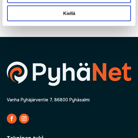
←
Edellinen
Seuraava
→
Kiellä
Vanha Pyhäjärventie 7, 86800 Pyhäsalmi