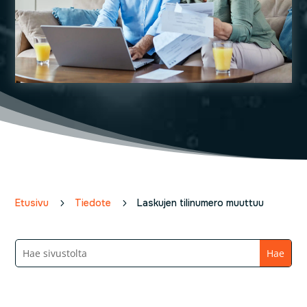
Etusivu
5
Tiedote
5
Laskujen tilinumero muuttuu