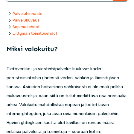
5
Palveluhinnasto
5
Palvelukuvaus
5
Sopimusehdot
5
Liittymän toimitusehdot
Miksi valokuitu?
Tietoverkko- ja viestintäpalvelut kuuluvat kodin
perustoimintoihin yhdessä veden, sähkön ja lämmityksen
kanssa. Asioiden hoitaminen sähköisesti ei ole enää pelkkä
mukavuustekijä, vaan siitä on tullut merkittävä osa normaalia
arkea. Valokuitu mahdollistaa nopean ja luotettavan
internetyhteyden, joka avaa ovia monenlaisiin palveluihin.
Hyvien yhteyksien kautta ulottuvillasi on runsas määrä
erilaisia palveluita ja toimintoja – suoraan kotiin.