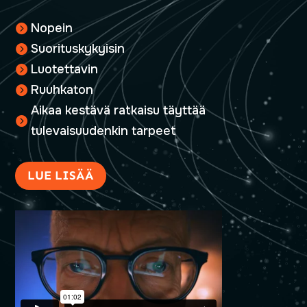
Nopein

Suorituskykyisin

Luotettavin

Ruuhkaton

Aikaa kestävä ratkaisu täyttää

tulevaisuudenkin tarpeet
LUE LISÄÄ