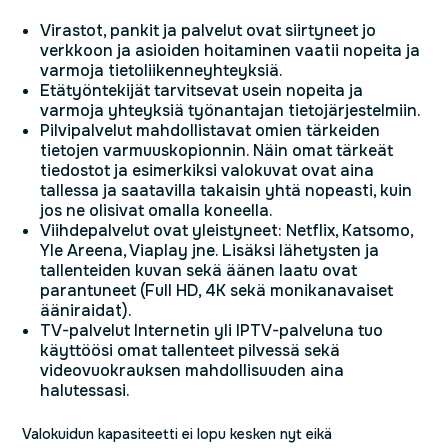
Virastot, pankit ja palvelut ovat siirtyneet jo
verkkoon ja asioiden hoitaminen vaatii nopeita ja
varmoja tietoliikenneyhteyksiä.
Etätyöntekijät tarvitsevat usein nopeita ja
varmoja yhteyksiä työnantajan tietojärjestelmiin.
Pilvipalvelut mahdollistavat omien tärkeiden
tietojen varmuuskopionnin. Näin omat tärkeät
tiedostot ja esimerkiksi valokuvat ovat aina
tallessa ja saatavilla takaisin yhtä nopeasti, kuin
jos ne olisivat omalla koneella.
Viihdepalvelut ovat yleistyneet: Netflix, Katsomo,
Yle Areena, Viaplay jne. Lisäksi lähetysten ja
tallenteiden kuvan sekä äänen laatu ovat
parantuneet (Full HD, 4K sekä monikanavaiset
ääniraidat).
TV-palvelut Internetin yli IPTV-palveluna tuo
käyttöösi omat tallenteet pilvessä sekä
videovuokrauksen mahdollisuuden aina
halutessasi.
Valokuidun kapasiteetti ei lopu kesken nyt eikä