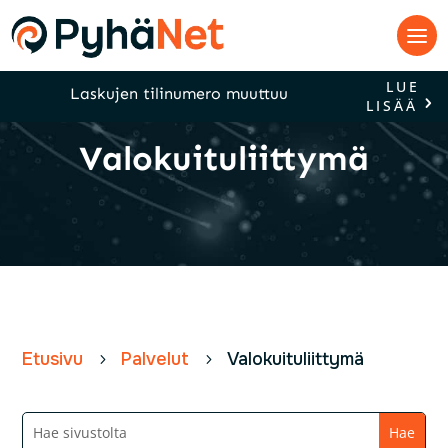
LUE
Laskujen tilinumero muuttuu
LISÄÄ
Valokuituliittymä
Etusivu
Palvelut
Valokuituliittymä
5
5