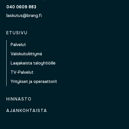
040 0609 883
l
askutus@brang.fi
ETUSIVU
Palvelut
Valokuituliittymä
Laajakaista taloyhtiöille
TV-Palvelut
Yritykset ja operaattorit
HINNASTO
AJANKOHTAISTA