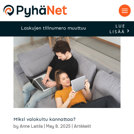
LUE
Laskujen tilinumero muuttuu
LISÄÄ
Miksi valokuitu kannattaa?
by
Anne Laitila
|
May 8, 2025
|
Artikkelit