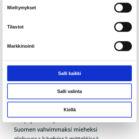
Mieltymykset
Tilastot
Markkinointi
Salli kaikki
Salli valinta
Suomen vahvin mies luottaa valokuituun
by
pyhanet_wp
|
Sep 15, 2023
|
Artikkelit
,
Yleinen
Kiellä
Haapajärvinen Jarkko Mehtälä kruunattiin
Suomen vahvimmaksi mieheksi
elokuussa käydyissä mittelöissä