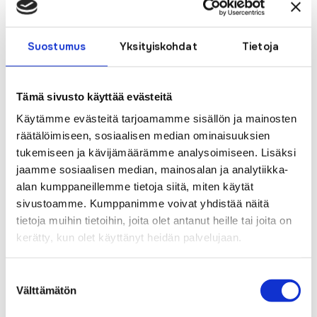
Suostumus
Yksityiskohdat
Tietoja
PyhäNetin palvelut laajentuvat Elisan
valokuituverkkoon Haapajärvellä
by
pyhanet_wp
|
Nov 9, 2023
|
Ajankohtaista
,
Tämä sivusto käyttää evästeitä
Artikkelit
,
Uutiset
Käytämme evästeitä tarjoamamme sisällön ja mainosten
räätälöimiseen, sosiaalisen median ominaisuuksien
PyhäNet Oy ja Elisa ovat solmineet
tukemiseen ja kävijämäärämme analysoimiseen. Lisäksi
jaamme sosiaalisen median, mainosalan ja analytiikka-
sopimuksen, jonka myötä PyhäNetin
alan kumppaneillemme tietoja siitä, miten käytät
tarjoamat laajakaista ja tv-palvelut ovat
sivustoamme. Kumppanimme voivat yhdistää näitä
saatavilla nyt myös Elisan
tietoja muihin tietoihin, joita olet antanut heille tai joita on
valokuituverkon alueella Haapajärvellä.
kerätty, kun olet käyttänyt heidän palvelujaan.
PyhäNetin palvelut ovat aiemmin olleet
Suostumuksen
Haapajärvellä saatavilla vain PyhäNetin
Välttämätön
valinta
omassa...