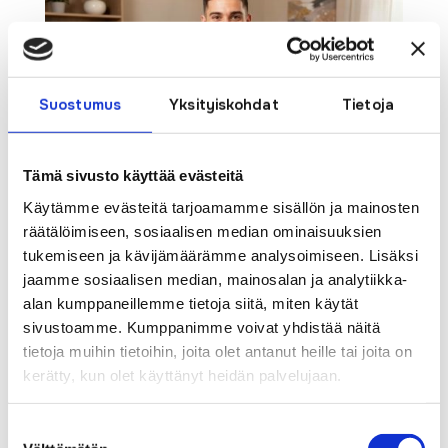
Suostumus
Yksityiskohdat
Tietoja
Tämä sivusto käyttää evästeitä
Käytämme evästeitä tarjoamamme sisällön ja mainosten
VALON JUHLA
räätälöimiseen, sosiaalisen median ominaisuuksien
by
Anne Laitila
|
Dec 30, 2025
|
Ajankohtaista
,
tukemiseen ja kävijämäärämme analysoimiseen. Lisäksi
Uncategorised
jaamme sosiaalisen median, mainosalan ja analytiikka-
alan kumppaneillemme tietoja siitä, miten käytät
Siilinjärven valokuituverkkomme on
sivustoamme. Kumppanimme voivat yhdistää näitä
rakentunut menneen rakennuskauden
tietoja muihin tietoihin, joita olet antanut heille tai joita on
aikana jo hyvin pitkälle. Nyt haluamme
kerätty, kun olet käyttänyt heidän palvelujaan.
juhlia uutta verkkoa asiakkaidemme
kanssa ja kutsumme teidät Valon Juhlaan
Suostumuksen