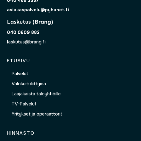
040 486 3387
asiakaspalvelu@pyhanet.fi
Laskutus (Brang)
040 0609 883
l
askutus@brang.fi
ETUSIVU
Palvelut
Valokuituliittymä
Laajakaista taloyhtiöille
TV-Palvelut
Yritykset ja operaattorit
HINNASTO