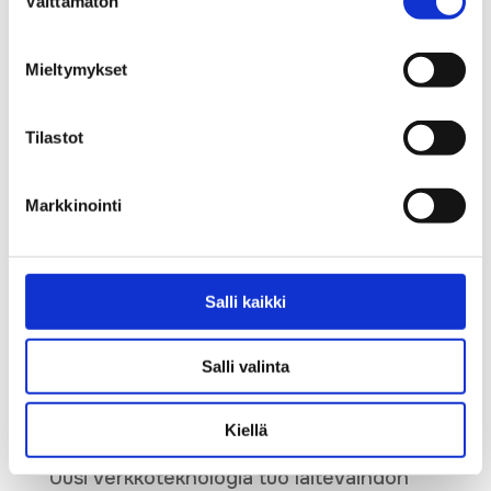
Välttämätön
valinta
lauantaina 21.2.2026 klo 14-17 (HUOM
MUUTTUNUT AJANKOHTA!)
Mieltymykset
Toimintakeskus Kirsulle,...
Tilastot
by
Anne Laitila
|
Sep 30, 2025
|
Uncategorised
Markkinointi
Julkinen kuuleminen maaseuturahaston
laajakaistahankkeesta
Salli kaikki
« Older Entries
Salli valinta
Search
Recent Posts
Kiellä
Uusi verkkoteknologia tuo laitevaihdon