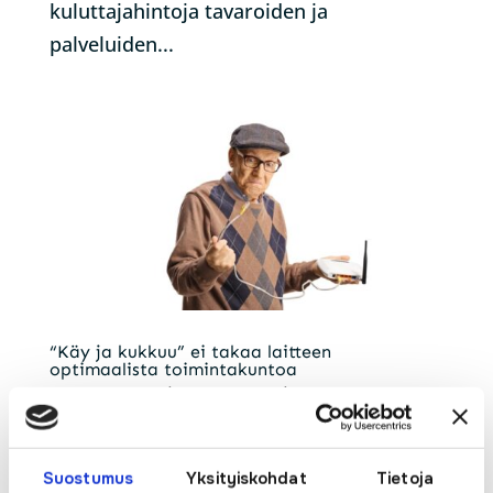
kuluttajahintoja tavaroiden ja
palveluiden...
“Käy ja kukkuu” ei takaa laitteen
optimaalista toimintakuntoa
by
pyhanet_wp
|
May 24, 2024
|
Yleinen
Siitä hetkestä, kun talo on rakennettu,
Suostumus
Yksityiskohdat
Tietoja
alkaa sen tekninen käyttöikä.