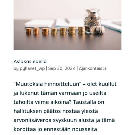
Asiakas edellä
by
pyhanet_wp
|
Sep 30, 2024
|
Ajankohtaista
”Muutoksia hinnoitteluun” – olet kuullut
ja lukenut tämän varmaan jo useilta
tahoilta viime aikoina? Taustalla on
hallituksen päätös nostaa yleistä
arvonlisäveroa syyskuun alusta ja tämä
korottaa jo ennestään nousseita