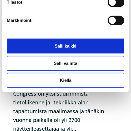
Tilastot
Markkinointi
Terveisiä Barcelonasta!
Salli kaikki
by
pyhanet_wp
|
Mar 11, 2024
|
Artikkelit
Salli valinta
Vietimme helmikuun viimeisen viikon
Huawein vieraana Mobile World
Kiellä
Congressissä Barcelonassa. Mobile World
Congress on yksi suurimmista
tietoliikenne ja -tekniikka-alan
tapahtumista maailmassa ja tänäkin
vuonna paikalla oli yli 2700
näytteilleasettajaa ja yli...