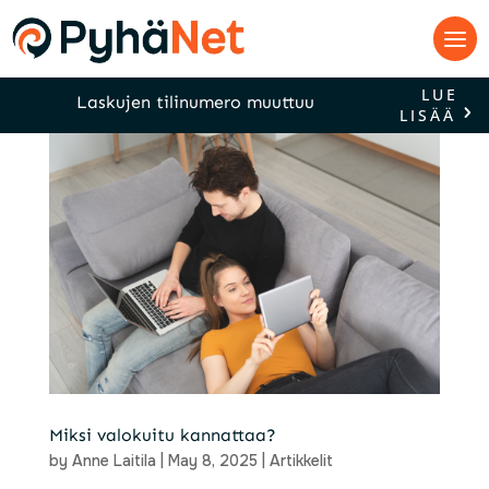
LUE
Laskujen tilinumero muuttuu
LISÄÄ
Miksi valokuitu kannattaa?
by
Anne Laitila
|
May 8, 2025
|
Artikkelit