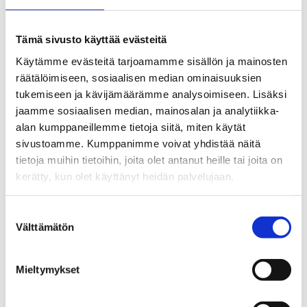
Rakennustietosäätiö on laatinut
ohjeistuksen rakenteiden, laitteiden ja
Tämä sivusto käyttää evästeitä
järjestelmien käyttöiästä, jonka mukaan
Käytämme evästeitä tarjoamamme sisällön ja mainosten
kiinteistön omistaja voi harkita, olisiko
räätälöimiseen, sosiaalisen median ominaisuuksien
tukemiseen ja kävijämäärämme analysoimiseen. Lisäksi
kohdetta tarkoituksenmukaista...
jaamme sosiaalisen median, mainosalan ja analytiikka-
alan kumppaneillemme tietoja siitä, miten käytät
sivustoamme. Kumppanimme voivat yhdistää näitä
tietoja muihin tietoihin, joita olet antanut heille tai joita on
kerätty, kun olet käyttänyt heidän palvelujaan.
Suostumuksen
Välttämätön
valinta
Mieltymykset