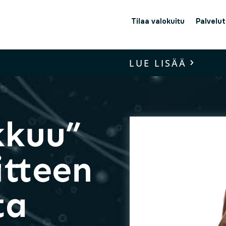
Tilaa valokuitu
Palvelut
LUE LISÄÄ
kkuu”
itteen
ta