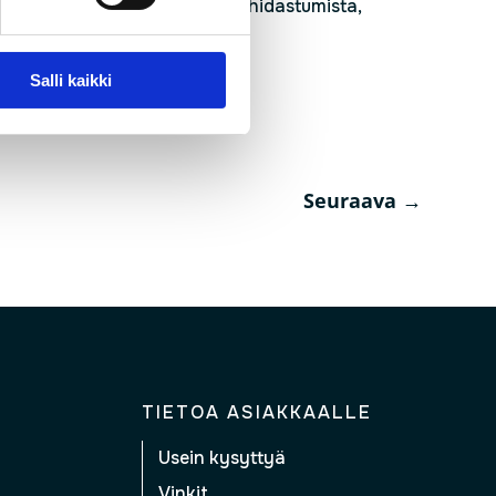
 toiminnassa, kuten yhteyden hidastumista,
n päätelaitteen hankkimista.
Salli kaikki
Seuraava
→
TIETOA ASIAKKAALLE
Usein kysyttyä
Vinkit