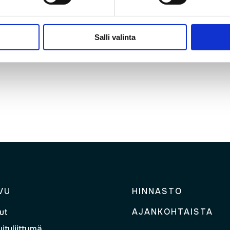
teillä on kotona pienimpiäkään ongelmia valokuituliittymän
stä tai muuta epävakauksia, on varmasti aika harkita uude
Salli valinta
VU
HINNASTO
AJANKOHTAISTA
ut
ituliittymä