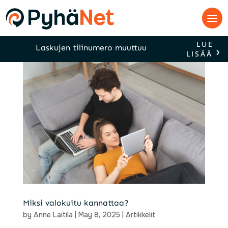
LUE
Laskujen tilinumero muuttuu
LISÄÄ
Miksi valokuitu kannattaa?
by
Anne Laitila
|
May 8, 2025
|
Artikkelit