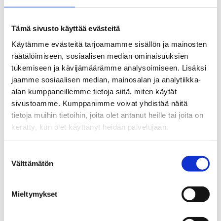
Rakennustietosäätiö on laatinut
ohjeistuksen rakenteiden, laitteiden ja
Tämä sivusto käyttää evästeitä
järjestelmien käyttöiästä, jonka mukaan
Käytämme evästeitä tarjoamamme sisällön ja mainosten
kiinteistön omistaja voi harkita, olisiko
räätälöimiseen, sosiaalisen median ominaisuuksien
tukemiseen ja kävijämäärämme analysoimiseen. Lisäksi
kohdetta tarkoituksenmukaista...
jaamme sosiaalisen median, mainosalan ja analytiikka-
alan kumppaneillemme tietoja siitä, miten käytät
sivustoamme. Kumppanimme voivat yhdistää näitä
tietoja muihin tietoihin, joita olet antanut heille tai joita on
kerätty, kun olet käyttänyt heidän palvelujaan.
Suostumuksen
Välttämätön
valinta
Mieltymykset