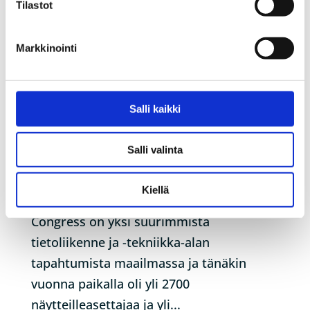
Tilastot
Markkinointi
Terveisiä Barcelonasta!
Salli kaikki
by
pyhanet_wp
|
Mar 11, 2024
|
Artikkelit
Salli valinta
Vietimme helmikuun viimeisen viikon
Huawein vieraana Mobile World
Kiellä
Congressissä Barcelonassa. Mobile World
Congress on yksi suurimmista
tietoliikenne ja -tekniikka-alan
tapahtumista maailmassa ja tänäkin
vuonna paikalla oli yli 2700
näytteilleasettajaa ja yli...