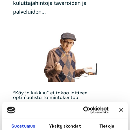
kuluttajahintoja tavaroiden ja
palveluiden...
“Käy ja kukkuu” ei takaa laitteen
optimaalista toimintakuntoa
by
pyhanet_wp
|
May 24, 2024
|
Yleinen
Siitä hetkestä, kun talo on rakennettu,
Suostumus
Yksityiskohdat
Tietoja
alkaa sen tekninen käyttöikä.