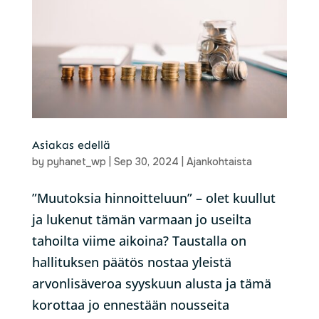
Asiakas edellä
by
pyhanet_wp
|
Sep 30, 2024
|
Ajankohtaista
”Muutoksia hinnoitteluun” – olet kuullut
ja lukenut tämän varmaan jo useilta
tahoilta viime aikoina? Taustalla on
hallituksen päätös nostaa yleistä
arvonlisäveroa syyskuun alusta ja tämä
korottaa jo ennestään nousseita