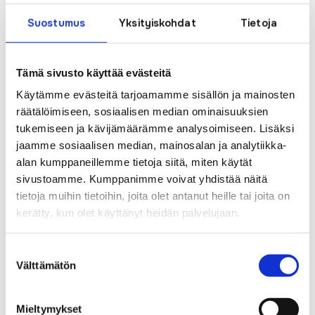
Suostumus
Yksityiskohdat
Tietoja
by
Anne Laitila
|
Sep 30, 2025
|
Uncategorised
Julkinen kuuleminen maaseuturahaston
Tämä sivusto käyttää evästeitä
laajakaistahankkeesta
Käytämme evästeitä tarjoamamme sisällön ja mainosten
räätälöimiseen, sosiaalisen median ominaisuuksien
tukemiseen ja kävijämäärämme analysoimiseen. Lisäksi
Search
jaamme sosiaalisen median, mainosalan ja analytiikka-
alan kumppaneillemme tietoja siitä, miten käytät
Recent Posts
sivustoamme. Kumppanimme voivat yhdistää näitä
tietoja muihin tietoihin, joita olet antanut heille tai joita on
Uusi verkkoteknologia tuo laitevaihdon
kerätty, kun olet käyttänyt heidän palvelujaan.
osalle asiakkaista
Suostumuksen
Laskujen tilinumero muuttuu
Välttämätön
valinta
Nettiyhteys ja etähoiva-webinaari
16.4.2026
Mieltymykset