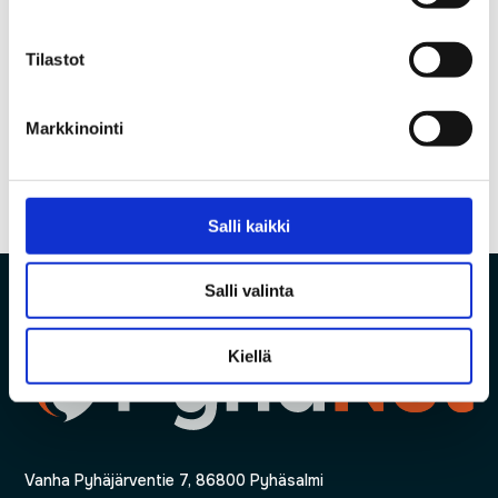
VALON JUHLA
Tilastot
(no title)
Recent Comments
Markkinointi
No comments to show.
Salli kaikki
Salli valinta
Kiellä
Vanha Pyhäjärventie 7, 86800 Pyhäsalmi