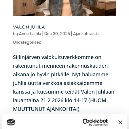
VALON JUHLA
by
Anne Laitila
|
Dec 30, 2025
|
Ajankohtaista
,
Uncategorised
Siilinjärven valokuituverkkomme on
rakentunut menneen rakennuskauden
aikana jo hyvin pitkälle. Nyt haluamme
juhlia uutta verkkoa asiakkaidemme
kanssa ja kutsumme teidät Valon Juhlaan
lauantaina 21.2.2026 klo 14-17 (HUOM
MUUTTUNUT AJANKOHTA!)
Toimintakeskus Kirsulle,...