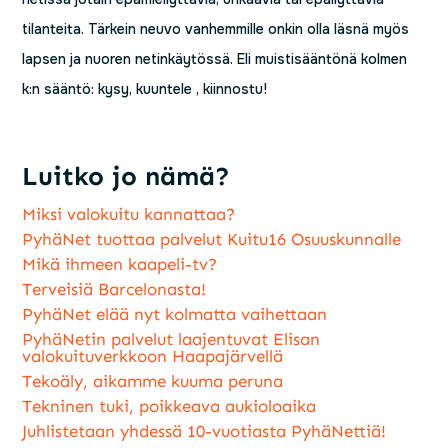
tilanteita. Tärkein neuvo vanhemmille onkin olla läsnä myös
lapsen ja nuoren netinkäytössä. Eli muistisääntönä kolmen
k:n sääntö: kysy, kuuntele , kiinnostu!
Luitko jo nämä?
Miksi valokuitu kannattaa?
PyhäNet tuottaa palvelut Kuitu16 Osuuskunnalle
Mikä ihmeen kaapeli-tv?
Terveisiä Barcelonasta!
PyhäNet elää nyt kolmatta vaihettaan
PyhäNetin palvelut laajentuvat Elisan
valokuituverkkoon Haapajärvellä
Tekoäly, aikamme kuuma peruna
Tekninen tuki, poikkeava aukioloaika
Juhlistetaan yhdessä 10-vuotiasta PyhäNettiä!