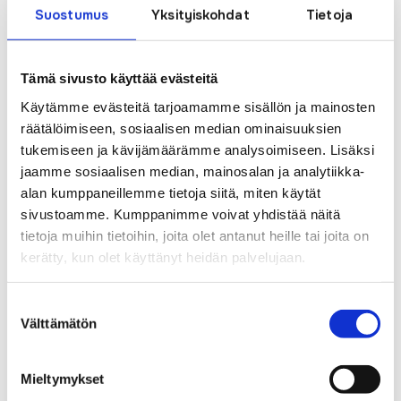
ja Ruotasen kyläyhdistyksen järjestämillä
Suostumus
Yksityiskohdat
Tietoja
Ruotanen-laneilla.
Kasvoton viestintä netissä tuo mukanaan myös omat
Tämä sivusto käyttää evästeitä
vaaransa. Esimerkiksi pelimaailmassa nimimerkin kautta
Käytämme evästeitä tarjoamamme sisällön ja mainosten
räätälöimiseen, sosiaalisen median ominaisuuksien
viestintä toista kohtaan voi olla huomattavasti tylympää
tukemiseen ja kävijämäärämme analysoimiseen. Lisäksi
kuin se olisi kasvotusten. Kyse voi olla jopa
jaamme sosiaalisen median, mainosalan ja analytiikka-
rikosoikeudellisesti rangaistavasta kunnianloukkauksesta,
alan kumppaneillemme tietoja siitä, miten käytät
jos toiseen kohdistaa halveksuntaa tai toisesta esittää
sivustoamme. Kumppanimme voivat yhdistää näitä
tietoja muihin tietoihin, joita olet antanut heille tai joita on
valheellista tietoa tai vihjauksia, jotka aiheuttavat vahinkoa
kerätty, kun olet käyttänyt heidän palvelujaan.
tai kärsimystä. Vaikka pelimaailma veisikin hetkellisesti
mukanaan, Mikael ja Klaus painottivat asiallisen
Suostumuksen
käyttäytymisen tärkeyttä myös virtuaalimaailmassa.
Välttämätön
valinta
Netin kasvottomuuteen liittyy myös vaara siitä, ettei ihminen
Mieltymykset
todellisuudessa olekaan se, kuka hän väittää olevansa.