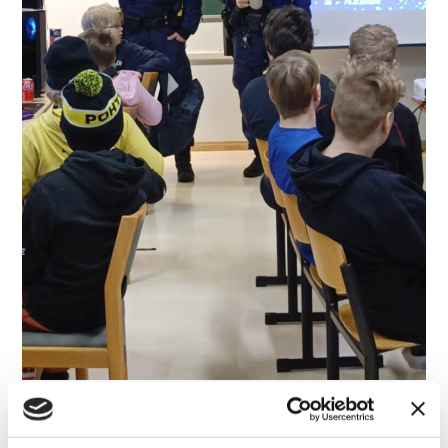
Konstaapelit Mikael (vas.) ja Klaus (oik.)
kertoivat nuorille netin vaaroista PyhäNetin