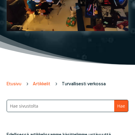
Etusivu
5
Artikkelit
5
Turvallisesti verkossa
Edellisessä artikkelissamme käsittelimme ystävyyttä.