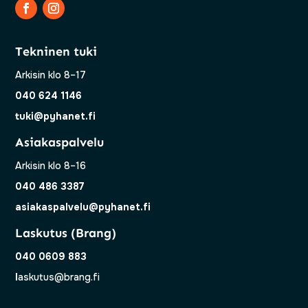
Tekninen tuki
Arkisin klo 8–17
040 624 1146
tuki@pyhanet.fi
Asiakaspalvelu
Arkisin klo 8–16
040 486 3387
asiakaspalvelu@pyhanet.fi
Laskutus (Brang)
040 0609 883
l
askutus@brang.fi