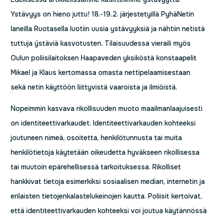
Ystävyys on hieno juttu! 18.-19.2. järjestetyillä PyhäNetin
laneilla Ruotasella luotiin uusia ystävyyksiä ja nähtiin netistä
tuttuja ýstäviä kasvotusten. Tilaisuudessa vieraili myös
Oulun poliisilaitoksen Haapaveden yksiköstä konstaapelit
Mikael ja Klaus kertomassa omasta nettipelaamisestaan
sekä netin käyttöön liittyvistä vaaroista ja ilmiöistä.
Nopeimmin kasvava rikollisuuden muoto maailmanlaajuisesti
on identiteettivarkaudet. Identiteettivarkauden kohteeksi
joutuneen nimeä, osoitetta, henkilötunnusta tai muita
henkilötietoja käytetään oikeudetta hyväkseen rikollisessa
tai muutoin epärehellisessä tarkoituksessa. Rikolliset
hankkivat tietoja esimerkiksi sosiaalisen median, internetin ja
erilaisten tietojenkalastelukeinojen kautta. Poliisit kertoivat,
että identiteettivarkauden kohteeksi voi joutua käytännössä