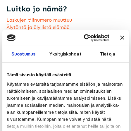
Luitko jo nämä?
Laskujen tilinumero muuttuu
Älytöntä ja älyllistä elämää
“Käy ja kukkuu” ei takaa laitteen optimaalista
toimintakuntoa
PyhäNetin palvelut laajentuvat Elisan
valokuituverkkoon Haapajärvellä
Suostumus
Yksityiskohdat
Tietoja
Suomen vahvin mies luottaa valokuituun
Kuitu kotiin vaivattomasti
Askelia parempaan tulevaisuuteen
Tämä sivusto käyttää evästeitä
Ruotanen Lanit; onko tämä nyt jotain e-urheilua,
Käytämme evästeitä tarjoamamme sisällön ja mainosten
mistä on kysymys?
räätälöimiseen, sosiaalisen median ominaisuuksien
Mikä siinä HD-laadussa niin viehättää?
tukemiseen ja kävijämäärämme analysoimiseen. Lisäksi
Pekola Suomen Seutuverkkojen hallitukseen
jaamme sosiaalisen median, mainosalan ja analytiikka-
alan kumppaneillemme tietoja siitä, miten käytät
sivustoamme. Kumppanimme voivat yhdistää näitä
tietoja muihin tietoihin, joita olet antanut heille tai joita on
←
Edellinen
Seuraava
→