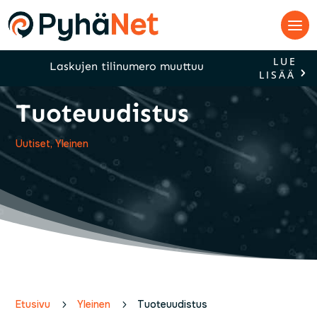
LUE
Laskujen tilinumero muuttuu
LISÄÄ
Tuoteuudistus
Uutiset
,
Yleinen
Etusivu
5
Yleinen
5
Tuoteuudistus