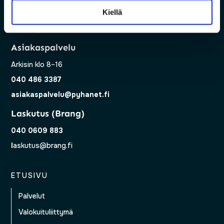
Kiellä
040 624 1146
tuki@pyhanet.fi
Asiakaspalvelu
Arkisin klo 8–16
040 486 3387
asiakaspalvelu@pyhanet.fi
Laskutus (Brang)
040 0609 883
l
askutus@brang.fi
ETUSIVU
Palvelut
Valokuituliittymä