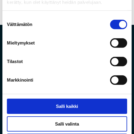
kerätty, kun olet käyttänyt heidän palvelujaan.
Suostumuksen
Välttämätön
valinta
Mieltymykset
Tilastot
Markkinointi
Vanha Pyhäjärventie 7, 86800 Pyhäsalmi
Salli kaikki
Tekninen tuki
Salli valinta
Arkisin klo 8–17