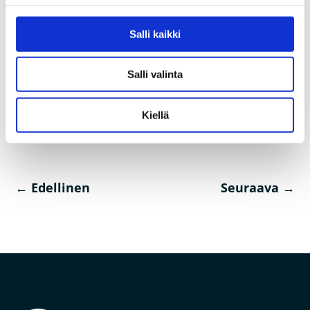
Suomen vahvin mies luottaa valokuituun
Kuitu kotiin vaivattomasti
Salli kaikki
Askelia parempaan tulevaisuuteen
Ruotanen Lanit; onko tämä nyt jotain e-urheilua,
mistä on kysymys?
Salli valinta
Mikä siinä HD-laadussa niin viehättää?
Pekola Suomen Seutuverkkojen hallitukseen
Kiellä
Teknologia joka ei vanhene
←
Edellinen
Seuraava
→