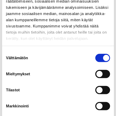
räätälöimiseen, sosiaalisen median ominaisuuksien
tukemiseen ja kävijämäärämme analysoimiseen. Lisäksi
jaamme sosiaalisen median, mainosalan ja analytiikka-
alan kumppaneillemme tietoja siitä, miten käytät
sivustoamme. Kumppanimme voivat yhdistää näitä
tietoja muihin tietoihin, joita olet antanut heille tai joita on
kerätty, kun olet käyttänyt heidän palvelujaan.
Suostumuksen
Välttämätön
valinta
Mieltymykset
Luitko jo nämä?
Tilastot
Laskujen tilinumero muuttuu
Älytöntä ja älyllistä elämää
Markkinointi
“Käy ja kukkuu” ei takaa laitteen optimaalista
toimintakuntoa