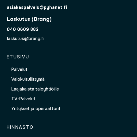
asiakaspalvelu@pyhanet.fi
Laskutus (Brang)
040 0609 883
l
askutus@brang.fi
ETUSIVU
Palvelut
Valokuituliittymä
Laajakaista taloyhtiöille
TV-Palvelut
Yritykset ja operaattorit
HINNASTO