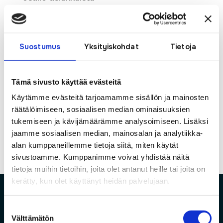
Laskujen tilinumero muuttuu
Nettiyhteys ja etähoiva-webinaari
Suostumus
Yksityiskohdat
Tietoja
16.4.2026
VALON JUHLA
Tämä sivusto käyttää evästeitä
(no title)
Käytämme evästeitä tarjoamamme sisällön ja mainosten
räätälöimiseen, sosiaalisen median ominaisuuksien
Recent Comments
tukemiseen ja kävijämäärämme analysoimiseen. Lisäksi
jaamme sosiaalisen median, mainosalan ja analytiikka-
No comments to show.
alan kumppaneillemme tietoja siitä, miten käytät
sivustoamme. Kumppanimme voivat yhdistää näitä
tietoja muihin tietoihin, joita olet antanut heille tai joita on
kerätty, kun olet käyttänyt heidän palvelujaan.
Suostumuksen
Välttämätön
valinta