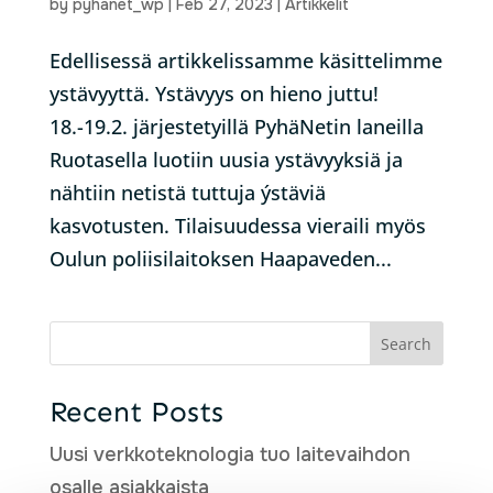
by
pyhanet_wp
|
Feb 27, 2023
|
Artikkelit
Edellisessä artikkelissamme käsittelimme
ystävyyttä. Ystävyys on hieno juttu!
18.-19.2. järjestetyillä PyhäNetin laneilla
Ruotasella luotiin uusia ystävyyksiä ja
nähtiin netistä tuttuja ýstäviä
kasvotusten. Tilaisuudessa vieraili myös
Oulun poliisilaitoksen Haapaveden...
Search
Recent Posts
Uusi verkkoteknologia tuo laitevaihdon
osalle asiakkaista