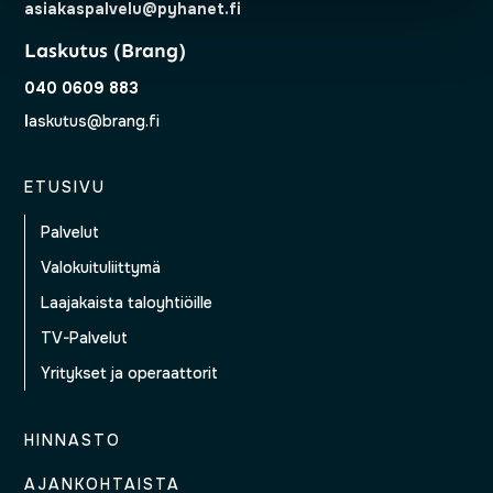
asiakaspalvelu@pyhanet.fi
Laskutus (Brang)
040 0609 883
l
askutus@brang.fi
ETUSIVU
Palvelut
Valokuituliittymä
Laajakaista taloyhtiöille
TV-Palvelut
Yritykset ja operaattorit
HINNASTO
AJANKOHTAISTA