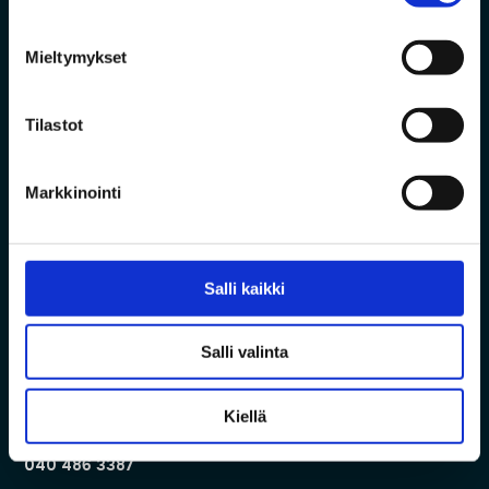
Mieltymykset
Vanha Pyhäjärventie 7, 86800 Pyhäsalmi
Tilastot
Markkinointi
Tekninen tuki
Arkisin klo 8–17
Salli kaikki
040 624 1146
Salli valinta
tuki@pyhanet.fi
Asiakaspalvelu
Kiellä
Arkisin klo 8–16
040 486 3387