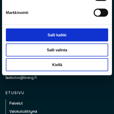
Arkisin klo 8–17
040 624 1146
Markkinointi
tuki@pyhanet.fi
Asiakaspalvelu
Salli kaikki
Arkisin klo 8–16
040 486 3387
Salli valinta
asiakaspalvelu@pyhanet.fi
Laskutus (Brang)
Kiellä
040 0609 883
l
askutus@brang.fi
ETUSIVU
Palvelut
Valokuituliittymä