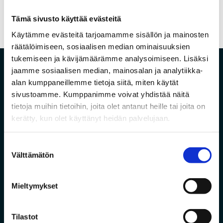
No comments to show.
Tämä sivusto käyttää evästeitä
Käytämme evästeitä tarjoamamme sisällön ja mainosten
räätälöimiseen, sosiaalisen median ominaisuuksien
tukemiseen ja kävijämäärämme analysoimiseen. Lisäksi
jaamme sosiaalisen median, mainosalan ja analytiikka-
alan kumppaneillemme tietoja siitä, miten käytät
sivustoamme. Kumppanimme voivat yhdistää näitä
tietoja muihin tietoihin, joita olet antanut heille tai joita on
kerätty, kun olet käyttänyt heidän palvelujaan.
Suostumuksen
Vanha Pyhäjärventie 7, 86800 Pyhäsalmi
Välttämätön
valinta
Mieltymykset
Tekninen tuki
Tilastot