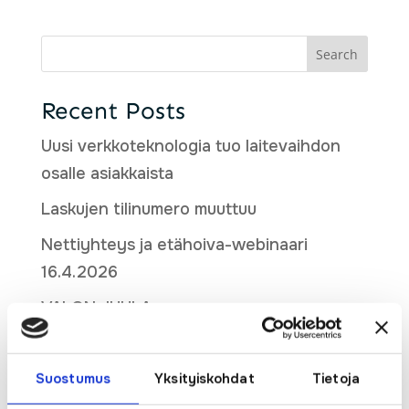
Search
Recent Posts
Uusi verkkoteknologia tuo laitevaihdon
osalle asiakkaista
Laskujen tilinumero muuttuu
Nettiyhteys ja etähoiva-webinaari
16.4.2026
VALON JUHLA
(no title)
Suostumus
Yksityiskohdat
Tietoja
Recent Comments