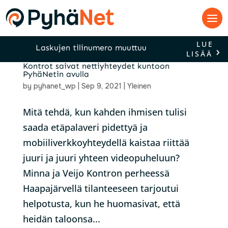
LUE
Laskujen tilinumero muuttuu
LISÄÄ
Kontrot saivat nettiyhteydet kuntoon
PyhäNetin avulla
by
pyhanet_wp
|
Sep 9, 2021
|
Yleinen
Mitä tehdä, kun kahden ihmisen tulisi
saada etäpalaveri pidettyä ja
mobiiliverkkoyhteydellä kaistaa riittää
juuri ja juuri yhteen videopuheluun?
Minna ja Veijo Kontron perheessä
Haapajärvellä tilanteeseen tarjoutui
helpotusta, kun he huomasivat, että
heidän taloonsa...