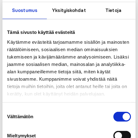
perheessä. 
Suostumus
Yksityiskohdat
Tietoja
Valokuituun investoiminen kannattaa
Tämä sivusto käyttää evästeitä
Nyt jo jonkin aikaa PyhäNetin Laajakaistaa käyttäneenä
Käytämme evästeitä tarjoamamme sisällön ja mainosten
Minna Kontro on sitä mieltä, että valokuituun investoiminen
räätälöimiseen, sosiaalisen median ominaisuuksien
olisi pitänyt tehdä jo vuosia sitten.
tukemiseen ja kävijämäärämme analysoimiseen. Lisäksi
jaamme sosiaalisen median, mainosalan ja analytiikka-
-Sijoitus PyhäNetin Laajakaistaan on maksanut ihan varmasti
alan kumppaneillemme tietoja siitä, miten käytät
sivustoamme. Kumppanimme voivat yhdistää näitä
jo itsensä takaisin, komppaa puoliso Veijo.
tietoja muihin tietoihin, joita olet antanut heille tai joita on
Kontroilla on kokemusta useasta eri
kerätty, kun olet käyttänyt heidän palvelujaan.
verkkopalveluntarjoajasta ja he kokevat, että Pyhänetin
Suostumuksen
hinnoittelu on kilpailukykyinen myös verrattuna muihin.
Välttämätön
valinta
-Ei se ole yhtään sen kalliimpi kuin mikään muukaan ratkaisu,
mitä olemme kokeilleet, kertoo Minna Kontro.
Mieltymykset