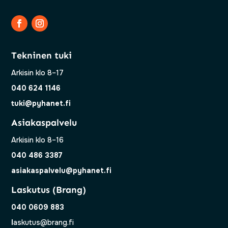
Tekninen tuki
Arkisin klo 8–17
040 624 1146
tuki@pyhanet.fi
Asiakaspalvelu
Arkisin klo 8–16
040 486 3387
asiakaspalvelu@pyhanet.fi
Laskutus (Brang)
040 0609 883
l
askutus@brang.fi