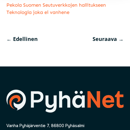
Pekola Suomen Seutuverkkojen hallitukseen
Teknologia joka ei vanhene
←
Edellinen
Seuraava
→
Vanha Pyhäjärventie 7, 86800 Pyhäsalmi