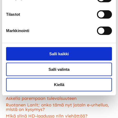
Toimivalla verkkoyhteydellä on Minnan mukaan vaikutusta
Tilastot
koko perheen arkeen.
-Ei tule turhia riitoja siitä, kun netti ei toimi.
Markkinointi
Luitko jo nämä?
Salli kaikki
Laskujen tilinumero muuttuu
Älytöntä ja älyllistä elämää
Salli valinta
“Käy ja kukkuu” ei takaa laitteen optimaalista
toimintakuntoa
Kiellä
Suomen vahvin mies luottaa valokuituun
Kuitu kotiin vaivattomasti
Askelia parempaan tulevaisuuteen
Ruotanen Lanit; onko tämä nyt jotain e-urheilua,
mistä on kysymys?
Mikä siinä HD-laadussa niin viehättää?