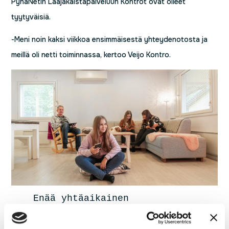
PyhäNetin Laajakaistapalveluun Kontrot ovat olleet
tyytyväisiä.
-Meni noin kaksi viikkoa ensimmäisestä yhteydenotosta ja
meillä oli netti toiminnassa, kertoo Veijo Kontro.
Enää yhtäaikainen 
netinkäyttö ei aiheuta 
hankaluuksia Kontron 