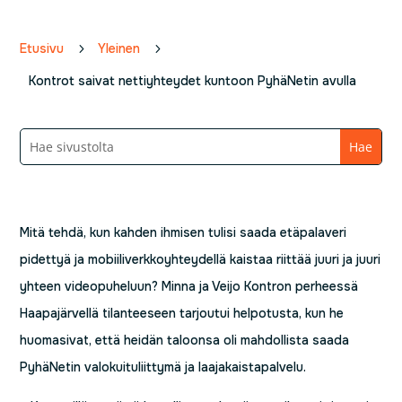
Etusivu
5
Yleinen
5
Kontrot saivat nettiyhteydet kuntoon PyhäNetin avulla
Mitä tehdä, kun kahden ihmisen tulisi saada etäpalaveri
pidettyä ja mobiiliverkkoyhteydellä kaistaa riittää juuri ja juuri
yhteen videopuheluun? Minna ja Veijo Kontron perheessä
Haapajärvellä tilanteeseen tarjoutui helpotusta, kun he
huomasivat, että heidän taloonsa oli mahdollista saada
PyhäNetin valokuituliittymä ja laajakaistapalvelu.