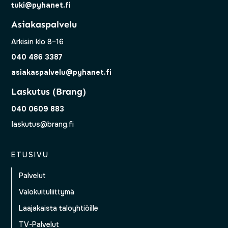
tuki@pyhanet.fi
Asiakaspalvelu
Arkisin klo 8–16
040 486 3387
asiakaspalvelu@pyhanet.fi
Laskutus (Brang)
040 0609 883
l
askutus@brang.fi
ETUSIVU
Palvelut
Valokuituliittymä
Laajakaista taloyhtiöille
TV-Palvelut