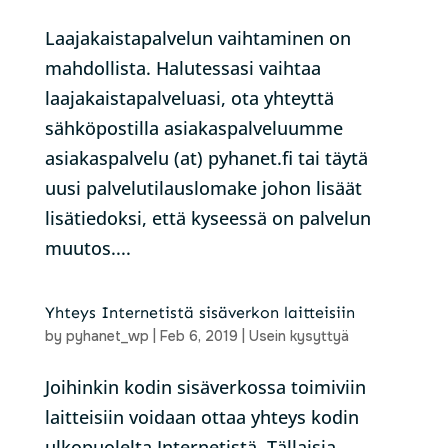
Laajakaistapalvelun vaihtaminen on
mahdollista. Halutessasi vaihtaa
laajakaistapalveluasi, ota yhteyttä
sähköpostilla asiakaspalveluumme
asiakaspalvelu (at) pyhanet.fi tai täytä
uusi palvelutilauslomake johon lisäät
lisätiedoksi, että kyseessä on palvelun
muutos....
Yhteys Internetistä sisäverkon laitteisiin
by
pyhanet_wp
|
Feb 6, 2019
|
Usein kysyttyä
Joihinkin kodin sisäverkossa toimiviin
laitteisiin voidaan ottaa yhteys kodin
ulkopuolelta Internetistä. Tällaisia