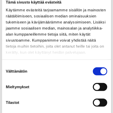
Tämä sivusto käyttää evästeitä
Salasana: CTSadministrator Genexis...
Käytämme evästeitä tarjoamamme sisällön ja mainosten
räätälöimiseen, sosiaalisen median ominaisuuksien
Laajakaistan nopeus ja vaihteluvälit
tukemiseen ja kävijämäärämme analysoimiseen. Lisäksi
by
pyhanet_wp
|
Feb 6, 2019
|
Usein kysyttyä
,
Yleinen
jaamme sosiaalisen median, mainosalan ja analytiikka-
alan kumppaneillemme tietoja siitä, miten käytät
Lähes rajattomalla kapasiteetilla toimiva
sivustoamme. Kumppanimme voivat yhdistää näitä
tietoja muihin tietoihin, joita olet antanut heille tai joita on
Valokuitu on ylivoimaisesti paras
kerätty, kun olet käyttänyt heidän palvelujaan.
laajakaistatekniikka. Asiakkaalla käytössä
oleva nopeus on määritetään valitun
Suostumuksen
palvelun mukaisesti. Palveluiden
Välttämätön
valinta
ilmoitetut liikennöintinopeudet ovat
maksiminopeuksia ja palvelun todelliset...
Mieltymykset
Tilastot
« Older Entries
Search