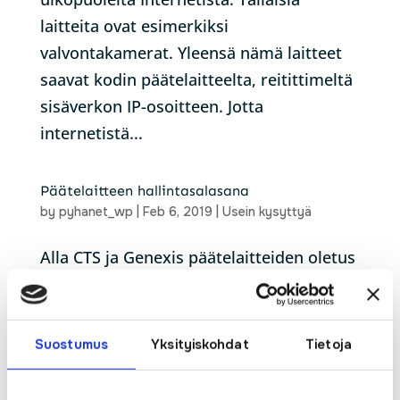
laitteita ovat esimerkiksi
valvontakamerat. Yleensä nämä laitteet
saavat kodin päätelaitteelta, reitittimeltä
sisäverkon IP-osoitteen. Jotta
internetistä...
Päätelaitteen hallintasalasana
by
pyhanet_wp
|
Feb 6, 2019
|
Usein kysyttyä
Alla CTS ja Genexis päätelaitteiden oletus
ylläpitotunnukset ja salasanat.
Tietoturvasyistä suosittelemme
vaihtamaan salasanan heti käyttöönoton
Suostumus
Yksityiskohdat
Tietoja
yhteydessä. CTS päätelaite: Oletus IP-
osoite 192.168.0.1 Käyttäjätunnus: user