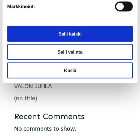
Markkinointi
Recent Posts
Uusi verkkoteknologia tuo laitevaihdon
Salli kaikki
osalle asiakkaista
Laskujen tilinumero muuttuu
Salli valinta
Nettiyhteys ja etähoiva-webinaari
Kiellä
16.4.2026
VALON JUHLA
(no title)
Recent Comments
No comments to show.