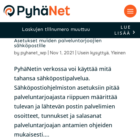
LUE
Laskujen tilinumero muuttuu
LISÄÄ
Asetukset muiden palveluntarjoajien
sähköpostille
by
pyhanet_wp
|
Nov 1, 2021
|
Usein kysyttyä
,
Yleinen
PyhäNetin verkossa voi käyttää mitä
tahansa sähköpostipalvelua.
Sähköpostiohjelmiston asetuksiin pitää
palveluntarjoajasta riippuen määrittää
tulevan ja lähtevän postin palvelimien
osoitteet, tunnukset ja salasanat
palveluntarjoajan antamien ohjeiden
mukaisesti....