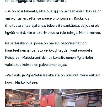
tehdä myydyistä ja kuolleista eläimistä.
-Se on tosi tärkeätä, että pystyy hoitamaan asian, kun se on
ajankohtainen, ettei se pääse unohtumaan. Koska jos
ilmoitusta ei tee ajallansa, tulee siitä sanktioita. Ja jos ei ole
hyvää nettiä, niin ei sitä ilmoitusta tule tehtyä, Marko kertoo.
Navettarakennus, jossa on paksut betoniseinät, on
haasteellinen ympäristö verkkoyhteyden kantavuudelle.
Reisjärven Maitolaiturillakin oli kokeiltu ennen PyhäNetin
valokuitua kolmea eri palveluntarjoajaa.
-Valokuitu ja PyhäNetin laajakaista on toiminut meille erittäin
hyvin, Marko iloitsee.