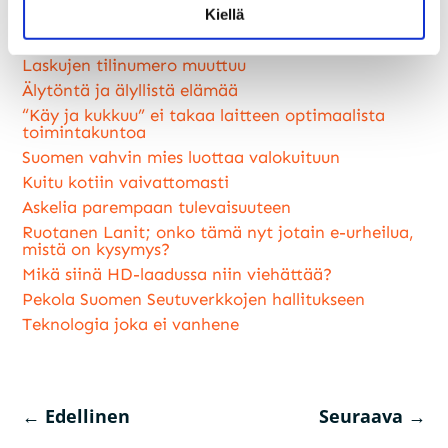
Kiellä
Luitko jo nämä?
Laskujen tilinumero muuttuu
Älytöntä ja älyllistä elämää
“Käy ja kukkuu” ei takaa laitteen optimaalista
toimintakuntoa
Suomen vahvin mies luottaa valokuituun
Kuitu kotiin vaivattomasti
Askelia parempaan tulevaisuuteen
Ruotanen Lanit; onko tämä nyt jotain e-urheilua,
mistä on kysymys?
Mikä siinä HD-laadussa niin viehättää?
Pekola Suomen Seutuverkkojen hallitukseen
Teknologia joka ei vanhene
←
Edellinen
Seuraava
→