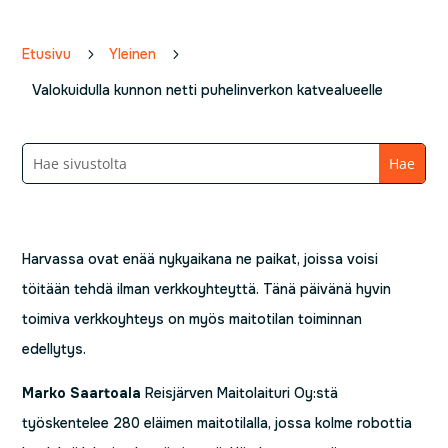
Etusivu
5
Yleinen
5
Valokuidulla kunnon netti puhelinverkon katvealueelle
Harvassa ovat enää nykyaikana ne paikat, joissa voisi
töitään tehdä ilman verkkoyhteyttä. Tänä päivänä hyvin
toimiva verkkoyhteys on myös maitotilan toiminnan
edellytys.
Marko Saartoala
Reisjärven Maitolaituri Oy:stä
työskentelee 280 eläimen maitotilalla, jossa kolme robottia