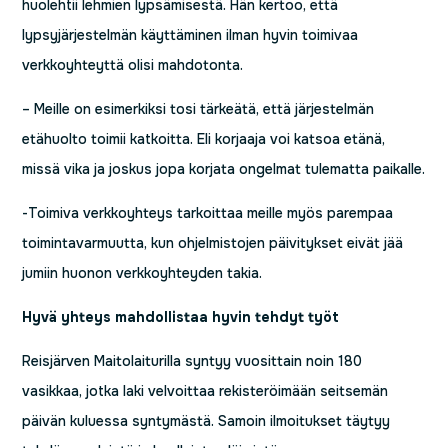
huolehtii lehmien lypsämisestä. Hän kertoo, että
lypsyjärjestelmän käyttäminen ilman hyvin toimivaa
verkkoyhteyttä olisi mahdotonta.
– Meille on esimerkiksi tosi tärkeätä, että järjestelmän
etähuolto toimii katkoitta. Eli korjaaja voi katsoa etänä,
missä vika ja joskus jopa korjata ongelmat tulematta paikalle.
-Toimiva verkkoyhteys tarkoittaa meille myös parempaa
toimintavarmuutta, kun ohjelmistojen päivitykset eivät jää
jumiin huonon verkkoyhteyden takia.
Hyvä yhteys mahdollistaa hyvin tehdyt työt
Reisjärven Maitolaiturilla syntyy vuosittain noin 180
vasikkaa, jotka laki velvoittaa rekisteröimään seitsemän
päivän kuluessa syntymästä. Samoin ilmoitukset täytyy