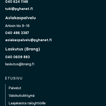
040 624 1146
tuki@pyhanet.fi
Asiakaspalvelu
Arkisin klo 8–16
040 486 3387
asiakaspalvelu@pyhanet.fi
Laskutus (Brang)
040 0609 883
l
askutus@brang.fi
ETUSIVU
Palvelut
Valokuituliittymä
Laajakaista taloyhtiöille