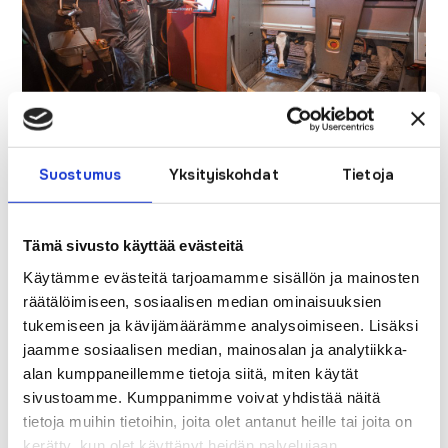
Pekka Hilliahon työt Reisjärven
Suostumus
Yksityiskohdat
Tietoja
Maitolaiturilla eivät onnistuisi ilman hyvin
toimivaa verkkoyhteyttä.
Tämä sivusto käyttää evästeitä
Valokuitu maksaa itsensä takaisin säästetyssä ajassa
Käytämme evästeitä tarjoamamme sisällön ja mainosten
räätälöimiseen, sosiaalisen median ominaisuuksien
Marko kertoo, että erityisesti maatalouden tietojärjestelmät
tukemiseen ja kävijämäärämme analysoimiseen. Lisäksi
ovat usein raskaita käyttää ja vaativat verkkoyhteydeltä
jaamme sosiaalisen median, mainosalan ja analytiikka-
alan kumppaneillemme tietoja siitä, miten käytät
paljon. Marko on tyytyväinen siihen, että valokuidun myötä
sivustoamme. Kumppanimme voivat yhdistää näitä
toimistotöitä ei ole tarvinnut enää viedä kolmen kilometrin
tietoja muihin tietoihin, joita olet antanut heille tai joita on
päässä sijaitsevaan kotiin.
kerätty, kun olet käyttänyt heidän palvelujaan.