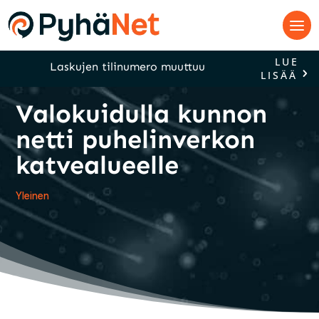
LUE
Laskujen tilinumero muuttuu
LISÄÄ
Valokuidulla kunnon
netti puhelinverkon
katvealueelle
Yleinen