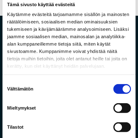
Tämä sivusto käyttää evästeitä
Käytämme evästeitä tarjoamamme sisällön ja mainosten
räätälöimiseen, sosiaalisen median ominaisuuksien
tukemiseen ja kävijämäärämme analysoimiseen. Lisäksi
jaamme sosiaalisen median, mainosalan ja analytiikka-
alan kumppaneillemme tietoja siitä, miten käytät
sivustoamme. Kumppanimme voivat yhdistää näitä
tietoja muihin tietoihin, joita olet antanut heille tai joita on
kerätty, kun olet käyttänyt heidän palvelujaan.
Vanha Pyhäjärventie 7, 86800 Pyhäsalmi
Suostumuksen
Välttämätön
valinta
Mieltymykset
Tekninen tuki
Tilastot
Arkisin klo 8–17
040 624 1146