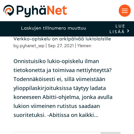
LUE
Laskujen tilinumero muuttuu
LISÄÄ
Verkko-opiskelu on arkipäivää lukiolaisille
by
pyhanet_wp
|
Sep 27, 2021
|
Yleinen
Onnistuisiko lukio-opiskelu ilman
tietokonetta ja toimivaa nettiyhteyttä?
Todennäköisesti ei, sillä viimeistään
ylioppilaskirjoituksissa täytyy ladata
koneeseen Abitti-ohjelma, jonka avulla
lukion viimeinen rutistus saadaan
suoritetuksi. -Abitissa on kaikki...