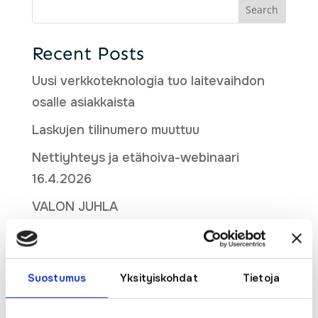
Search
Recent Posts
Uusi verkkoteknologia tuo laitevaihdon
osalle asiakkaista
Laskujen tilinumero muuttuu
Nettiyhteys ja etähoiva-webinaari
16.4.2026
VALON JUHLA
(no title)
Recent Comments
Suostumus
Yksityiskohdat
Tietoja
No comments to show.