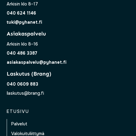
Arkisin klo 8–17
040 624 1146
tuki@pyhanet.fi
Asiakaspalvelu
Arkisin klo 8–16
040 486 3387
asiakaspalvelu@pyhanet.fi
Laskutus (Brang)
040 0609 883
l
askutus@brang.fi
ETUSIVU
Palvelut
Valokuituliittymä