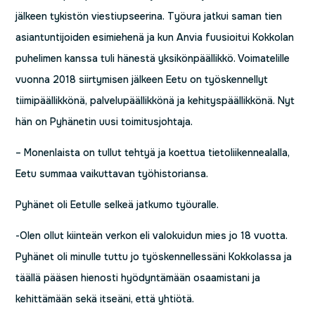
jälkeen tykistön viestiupseerina. Työura jatkui saman tien
asiantuntijoiden esimiehenä ja kun Anvia fuusioitui Kokkolan
puhelimen kanssa tuli hänestä yksikönpäällikkö. Voimatelille
vuonna 2018 siirtymisen jälkeen Eetu on työskennellyt
tiimipäällikkönä, palvelupäällikkönä ja kehityspäällikkönä. Nyt
hän on Pyhänetin uusi toimitusjohtaja.
– Monenlaista on tullut tehtyä ja koettua tietoliikennealalla,
Eetu summaa vaikuttavan työhistoriansa.
Pyhänet oli Eetulle selkeä jatkumo työuralle.
-Olen ollut kiinteän verkon eli valokuidun mies jo 18 vuotta.
Pyhänet oli minulle tuttu jo työskennellessäni Kokkolassa ja
täällä pääsen hienosti hyödyntämään osaamistani ja
kehittämään sekä itseäni, että yhtiötä.