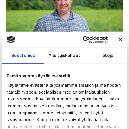
Eetun mielestä hyvä työpaikka ja työympäristö on sellainen,
Suostumus
Yksityiskohdat
Tietoja
missä ei tarvitse turhia pönöttää ja saa olla juuri sellainen
kuin on. Hyvässä työpaikassa jokainen hoitaa oman
hommansa ja ottaa vastuuta. Vapaa-aikansa Eetu käyttää
Tämä sivusto käyttää evästeitä
metsässä ja harrastuksiksi voikin sanoa kaikenlaiset
Käytämme evästeitä tarjoamamme sisällön ja mainosten
räätälöimiseen, sosiaalisen median ominaisuuksien
metsähommat, metsän hyödyntämisen ja ihan metsässä
tukemiseen ja kävijämäärämme analysoimiseen. Lisäksi
oleskelun.
jaamme sosiaalisen median, mainosalan ja analytiikka-
alan kumppaneillemme tietoja siitä, miten käytät
-Ei tarvitse kumarrella kuvia tai teeskennellä mitään mitä ei
sivustoamme. Kumppanimme voivat yhdistää näitä
ole. Pyhänet on hyvin hoidettu yhtiö, johon on ollut mukava
tietoja muihin tietoihin, joita olet antanut heille tai joita on