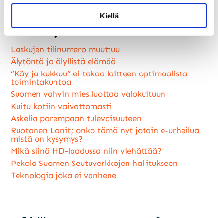
Kiellä
Luitko jo nämä?
Laskujen tilinumero muuttuu
Älytöntä ja älyllistä elämää
“Käy ja kukkuu” ei takaa laitteen optimaalista
toimintakuntoa
Suomen vahvin mies luottaa valokuituun
Kuitu kotiin vaivattomasti
Askelia parempaan tulevaisuuteen
Ruotanen Lanit; onko tämä nyt jotain e-urheilua,
mistä on kysymys?
Mikä siinä HD-laadussa niin viehättää?
Pekola Suomen Seutuverkkojen hallitukseen
Teknologia joka ei vanhene