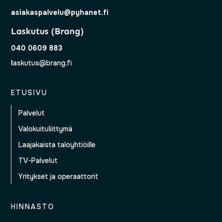
asiakaspalvelu@pyhanet.fi
Laskutus (Brang)
040 0609 883
l
askutus@brang.fi
ETUSIVU
Palvelut
Valokuituliittymä
Laajakaista taloyhtiöille
TV-Palvelut
Yritykset ja operaattorit
HINNASTO