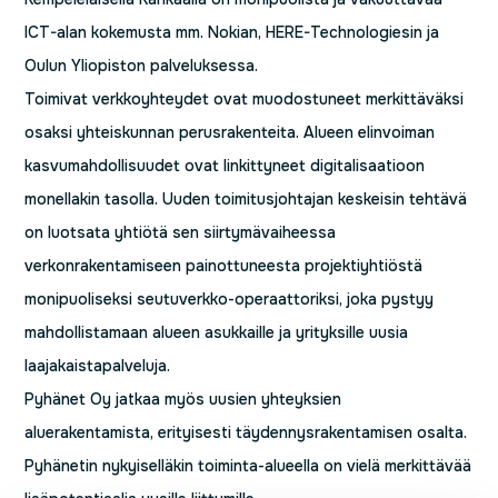
ICT-alan kokemusta mm. Nokian, HERE-Technologiesin ja
Oulun Yliopiston palveluksessa.
Toimivat verkkoyhteydet ovat muodostuneet merkittäväksi
osaksi yhteiskunnan perusrakenteita. Alueen elinvoiman
kasvumahdollisuudet ovat linkittyneet digitalisaatioon
monellakin tasolla. Uuden toimitusjohtajan keskeisin tehtävä
on luotsata yhtiötä sen siirtymävaiheessa
verkonrakentamiseen painottuneesta projektiyhtiöstä
monipuoliseksi seutuverkko-operaattoriksi, joka pystyy
mahdollistamaan alueen asukkaille ja yrityksille uusia
laajakaistapalveluja.
Pyhänet Oy jatkaa myös uusien yhteyksien
aluerakentamista, erityisesti täydennysrakentamisen osalta.
Pyhänetin nykyiselläkin toiminta-alueella on vielä merkittävää