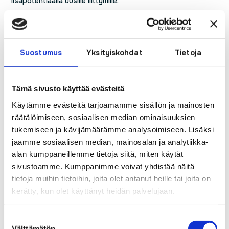
lisäpotentiaalia uusille liittymille.
Pyhänet Oy:n hallitus
22.10.2018
Suostumus
Yksityiskohdat
Tietoja
Lisätiedot:
Pyhänet Oy:n hallituksen puheenjohtaja Ilpo Karvonen, puh.
Tämä sivusto käyttää evästeitä
044-033 5065
Käytämme evästeitä tarjoamamme sisällön ja mainosten
räätälöimiseen, sosiaalisen median ominaisuuksien
tukemiseen ja kävijämäärämme analysoimiseen. Lisäksi
Luitko jo nämä?
jaamme sosiaalisen median, mainosalan ja analytiikka-
alan kumppaneillemme tietoja siitä, miten käytät
PyhäNetin palvelut laajentuvat Elisan
sivustoamme. Kumppanimme voivat yhdistää näitä
valokuituverkkoon Haapajärvellä
tietoja muihin tietoihin, joita olet antanut heille tai joita on
Pekola Suomen Seutuverkkojen hallitukseen
kerätty, kun olet käyttänyt heidän palvelujaan.
112- päivänä syytä huomioida vahinkojen
ennaltaehkäisy
Nyt vietetään mediataitoviikkoa – Huoli
Suostumuksen
digiosaamisesta ja myös medialukutaidosta
Välttämätön