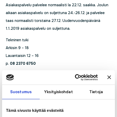
Asiakaspalvelu palvelee normaalisti la 22.12. saakka. Joulun
aikaan asiakaspalvelu on suljettuna 24.-26.12. ja palvelee
taas normaalisti torstaina 27.12. Uudenvuodenpäivänä
1.1.2019 asiakaspalvelu on suljettuna.
Tekninen tuki
Arkisin 9 – 18
Lauantaisin 12 – 16
p.
08 2370 6750
Luitko jo nämä?
Suostumus
Yksityiskohdat
Tietoja
PyhäNetin palvelut laajentuvat Elisan
valokuituverkkoon Haapajärvellä
Pekola Suomen Seutuverkkojen hallitukseen
Tämä sivusto käyttää evästeitä
112- päivänä syytä huomioida vahinkojen