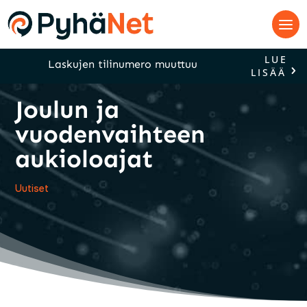
LUE
Laskujen tilinumero muuttuu
LISÄÄ
Joulun ja
vuodenvaihteen
aukioloajat
Uutiset