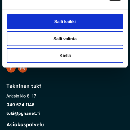
Salli kaikki
Salli valinta
Vanha Pyhäjärventie 7, 86800 Pyhäsalmi
Kiellä
Tekninen tuki
Arkisin klo 8–17
040 624 1146
tuki@pyhanet.fi
Asiakaspalvelu