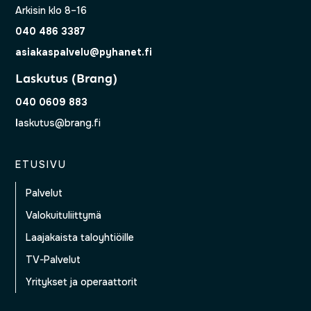
Arkisin klo 8–16
040 486 3387
asiakaspalvelu@pyhanet.fi
Laskutus (Brang)
040 0609 883
l
askutus@brang.fi
ETUSIVU
Palvelut
Valokuituliittymä
Laajakaista taloyhtiöille
TV-Palvelut
Yritykset ja operaattorit