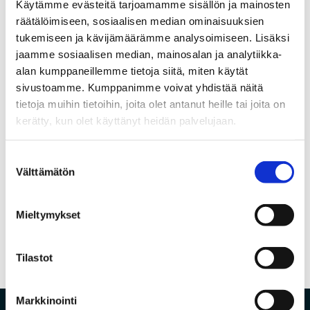
ennaltaehkäisy
Käytämme evästeitä tarjoamamme sisällön ja mainosten
Nyt vietetään mediataitoviikkoa – Huoli
räätälöimiseen, sosiaalisen median ominaisuuksien
digiosaamisesta ja myös medialukutaidosta
tukemiseen ja kävijämäärämme analysoimiseen. Lisäksi
verkossa
jaamme sosiaalisen median, mainosalan ja analytiikka-
Julkinen kuuleminen laajakaistaverkon
alan kumppaneillemme tietoja siitä, miten käytät
rakentamisesta
sivustoamme. Kumppanimme voivat yhdistää näitä
Joulun ja vuodenvaihteen aukioloajat
tietoja muihin tietoihin, joita olet antanut heille tai joita on
Maxivisionin IPTV- palvelun käyttöoikeus
kerätty, kun olet käyttänyt heidän palvelujaan.
Valokuituliittymä nopein ja luotettavin
internetyhteys
Suostumuksen
Coronavirustilanne lisää etätöiden tekemistä
Välttämätön
valinta
Mieltymykset
←
Edellinen
Seuraava
→
Tilastot
Markkinointi