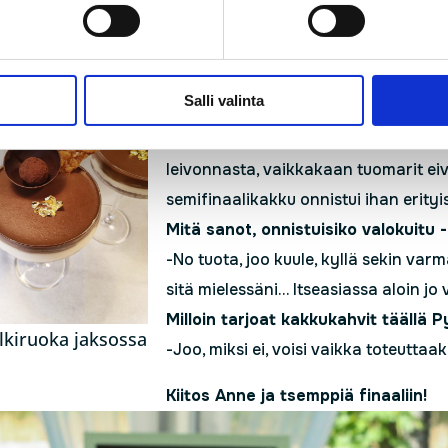
 tällä hetkellä.
Mihin tähän mennessä tehdyistä l
olet kaikkein tyytyväisin?
Salli valinta
-Kahvijakso tietysti, silloin sekä ulk
kaikkinensa kyllä tosi hienosti. Mä 
leivonnasta, vaikkakaan tuomarit eivä
semifinaalikakku onnistui ihan erityi
Mitä sanot, onnistuisiko valokuitu 
-No tuota, joo kuule, kyllä sekin var
sitä mielessäni… Itseasiassa aloin jo
Milloin tarjoat kakkukahvit täällä P
lkiruoka jaksossa
-Joo, miksi ei, voisi vaikka toteutta
Kiitos Anne ja tsemppiä finaaliin!