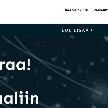
Tilaa valokuitu
Palvelut
LUE LISÄÄ
raa!
i
aaliin