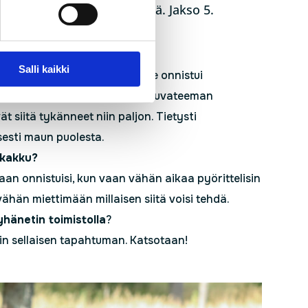
yllätyksestä. Jakso 5.
eipomuksista
Salli kaikki
onäkö että maku onnistuivat, se onnistui
kyllä tykkäsin paljon myös elokuvateeman
t siitä tykänneet niin paljon. Tietysti
sesti maun puolesta.
-kakku?
maan onnistuisi, kun vaan vähän aikaa pyörittelisin
 vähän miettimään millaisen siitä voisi tehdä.
yhänetin toimistolla
?
akin sellaisen tapahtuman. Katsotaan!