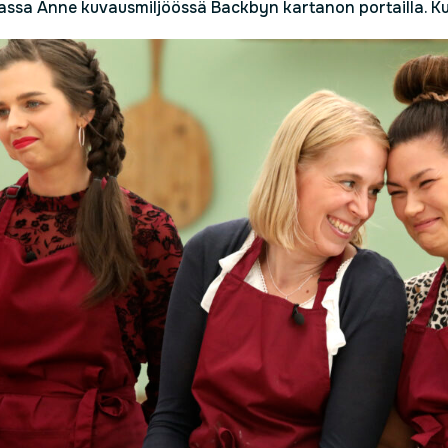
vassa Anne kuvausmiljöössä Backbyn kartanon portailla. K