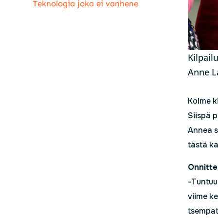
Teknologia joka ei vanhene
Kilpail
Anne La
Kolme ki
Siispä 
Annea s
tästä ka
Onnitte
-Tuntuu 
viime ke
tsempat