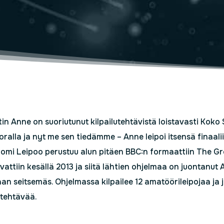
n Anne on suoriutunut kilpailutehtävistä loistavasti Koko 
ralla ja nyt me sen tiedämme – Anne leipoi itsensä finaalii
omi Leipoo perustuu alun pitäen BBC:n formaattiin The G
vattiin kesällä 2013 ja siitä lähtien ohjelmaa on juontanu
an seitsemäs. Ohjelmassa kilpailee 12 amatöörileipojaa ja jo
atehtävää.