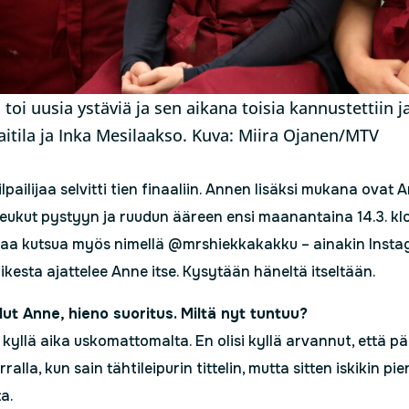
u toi uusia ystäviä ja sen aikana toisia kannustettiin ja
itila ja Inka Mesilaakso. Kuva: Miira Ojanen/MTV
lpailijaa selvitti tien finaaliin. Annen lisäksi mukana ovat 
peukut pystyyn ja ruudun ääreen ensi maanantaina 14.3. kl
aa kutsua myös nimellä @mrshiekkakakku – ainakin Insta
ikesta ajattelee Anne itse. Kysytään häneltä itseltään.
lut Anne, hieno suoritus. Miltä nyt tuntuu?
kyllä aika uskomattomalta. En olisi kyllä arvannut, että pä
rralla, kun sain tähtileipurin tittelin, mutta sitten iskikin pi
a.