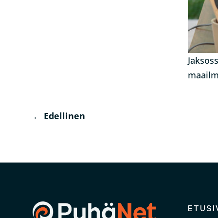
Jaksoss
maailm
←
Edellinen
ETUSI