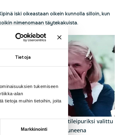
pinä iski oikeastaan oikein kunnolla silloin, kun
alkoikin nimenomaan täytekakuista.
n. Sillä hetkellä
nkin ihan
Tietoja
i se.
in valituksi.
 ominaisuuksien tukemiseen
saan kaksi ja
tiikka-alan
kisaa kaikki
ietoja muihin tietoihin, joita
laisiin
tä pitääkin.
Päivän tähtileipuriksi valittu
a kuumia
Markkinointi
Anne ilahtuneena