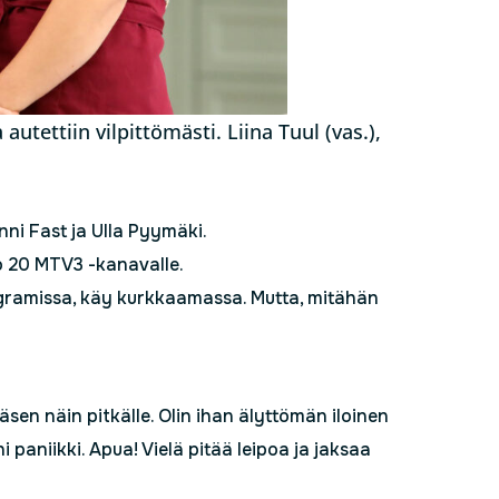
 autettiin vilpittömästi. Liina Tuul (vas.),
Anni Fast ja Ulla Pyymäki.
o 20 MTV3 -kanavalle.
gramissa, käy kurkkaamassa. Mutta, mitähän
äsen näin pitkälle. Olin ihan älyttömän iloinen
eni paniikki. Apua! Vielä pitää leipoa ja jaksaa