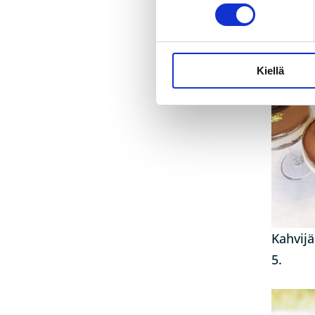
trendejä
Kiellä
Kahvijä
5.