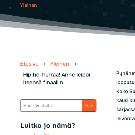
Yleinen
Etusivu
Yleinen
5
5
Pyhäneti
Hip hei hurraa! Anne leipoi
itsensä finaaliin
loppusuo
Koko Su
kausi ku
sarjassa
leivont
Luitko jo nämä?