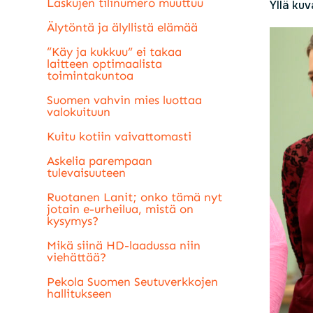
Laskujen tilinumero muuttuu
Yllä ku
Älytöntä ja älyllistä elämää
“Käy ja kukkuu” ei takaa
laitteen optimaalista
toimintakuntoa
Suomen vahvin mies luottaa
valokuituun
Kuitu kotiin vaivattomasti
Askelia parempaan
tulevaisuuteen
Ruotanen Lanit; onko tämä nyt
jotain e-urheilua, mistä on
kysymys?
Mikä siinä HD-laadussa niin
viehättää?
Pekola Suomen Seutuverkkojen
hallitukseen