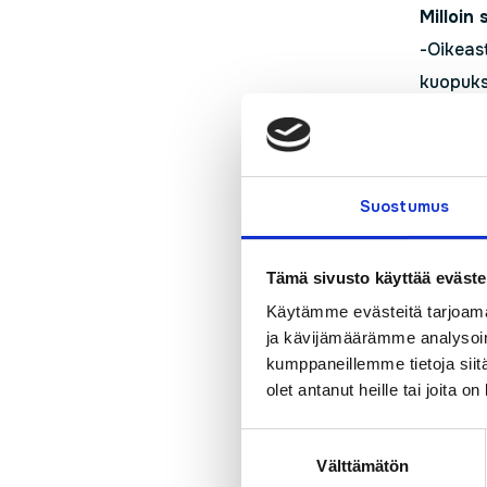
Milloin
-Oikeast
kuopukse
Miltä tu
-Voi ett
itkin ja
Suostumus
epätodel
Oikeasta
Tämä sivusto käyttää eväste
Miten p
Käytämme evästeitä tarjoama
-Kaikki 
ja kävijämäärämme analysoim
puoli vi
kumppaneillemme tietoja siitä
olet antanut heille tai joita o
omat res
tekniiko
Suostumuksen
Selailin
Välttämätön
valinta