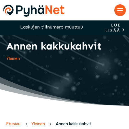
LUE
Laskujen tilinumero muuttuu
LISÄÄ
Annen kakkukahvit
Yleinen
Etusivu
5
Yleinen
5
Annen kakkukahvit