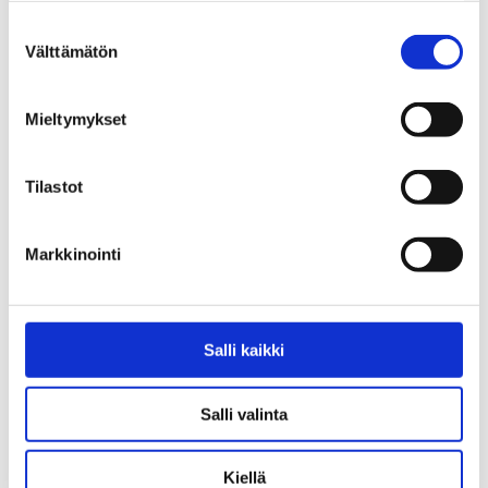
Suostumuksen
Välttämätön
valinta
Mieltymykset
Tilastot
Markkinointi
Salli kaikki
Salli valinta
Kiellä