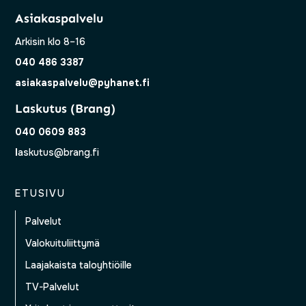
Asiakaspalvelu
Arkisin klo 8–16
040 486 3387
asiakaspalvelu@pyhanet.fi
Laskutus (Brang)
040 0609 883
l
askutus@brang.fi
ETUSIVU
Palvelut
Valokuituliittymä
Laajakaista taloyhtiöille
TV-Palvelut