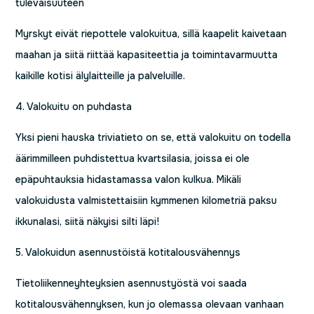
tulevaisuuteen
Myrskyt eivät riepottele valokuitua, sillä kaapelit kaivetaan
maahan ja siitä riittää kapasiteettia ja toimintavarmuutta
kaikille kotisi älylaitteille ja palveluille.
4. Valokuitu on puhdasta
Yksi pieni hauska triviatieto on se, että valokuitu on todella
äärimmilleen puhdistettua kvartsilasia, joissa ei ole
epäpuhtauksia hidastamassa valon kulkua. Mikäli
valokuidusta valmistettaisiin kymmenen kilometriä paksu
ikkunalasi, siitä näkyisi silti läpi!
5. Valokuidun asennustöistä kotitalousvähennys
Tietoliikenneyhteyksien asennustyöstä voi saada
kotitalousvähennyksen, kun jo olemassa olevaan vanhaan