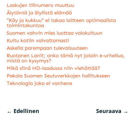
Laskujen tilinumero muuttuu
Älytöntä ja älyllistä elämää
“Käy ja kukkuu” ei takaa laitteen optimaalista
toimintakuntoa
Suomen vahvin mies luottaa valokuituun
Kuitu kotiin vaivattomasti
Askelia parempaan tulevaisuuteen
Ruotanen Lanit; onko tämä nyt jotain e-urheilua,
mistä on kysymys?
Mikä siinä HD-laadussa niin viehättää?
Pekola Suomen Seutuverkkojen hallitukseen
Teknologia joka ei vanhene
←
Edellinen
Seuraava
→