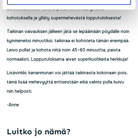
Leivontavinkki.
Kokeile pullan leivontaa yhdellä
kohotuksella ja ylläty supermehevästä lopputuloksesta!
Taikinan vaivauksen jälkeen jätä se lepäämään pöydälle noin
kymmeneksi minuutiksi, taikinaa ei kohoteta tämän enempää.
Leivo pullat ja kohota niitä noin 45–60 minuuttia, paista
normaalisti. Lopputuloksena aivan superkuohkeita herkkuja!
Lisävinkki; kananmunan voi jättää taikinasta kokonaan pois,
tämä lisää mehevyyttä entisestään eikä valmis pulla kuivu
niin helposti.
-Anne
Luitko jo nämä?