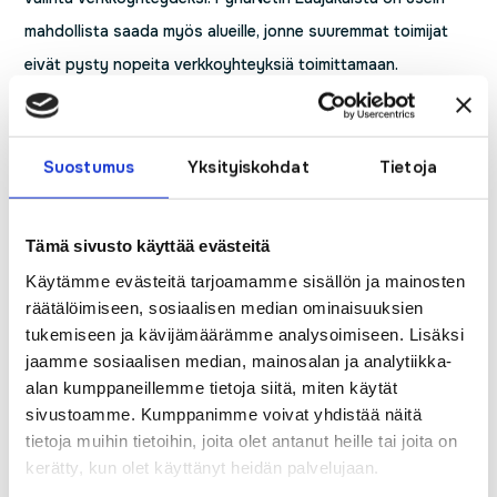
mahdollista saada myös alueille, jonne suuremmat toimijat
eivät pysty nopeita verkkoyhteyksiä toimittamaan.
Lisäksi palvelumme on joustavaa ja esimerkiksi
asiakaspalveluumme saa helposti yhteyden puhelimitse
Suostumus
Yksityiskohdat
Tietoja
ilman pitkiä jonotuksia.
Mihin PyhäNetin Laajakaistan voi saada?
Tämä sivusto käyttää evästeitä
PyhäNetin laajakaistapalvelut ovat toteutettavissa
Käytämme evästeitä tarjoamamme sisällön ja mainosten
räätälöimiseen, sosiaalisen median ominaisuuksien
PyhäNetin rakentaman valokuituverkon alueella Pyhäjärvellä,
tukemiseen ja kävijämäärämme analysoimiseen. Lisäksi
Haapajärvellä, Reisjärvellä ja Kärsämäellä. Saatavuuden voit
jaamme sosiaalisen median, mainosalan ja analytiikka-
tarkistaa PyhäNetin asiakaspalvelusta puhelimitse.
alan kumppaneillemme tietoja siitä, miten käytät
sivustoamme. Kumppanimme voivat yhdistää näitä
tietoja muihin tietoihin, joita olet antanut heille tai joita on
kerätty, kun olet käyttänyt heidän palvelujaan.