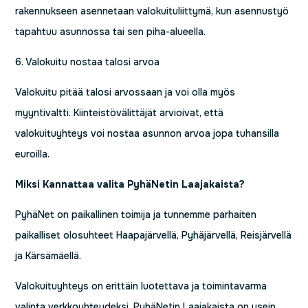
rakennukseen asennetaan valokuituliittymä, kun asennustyö
tapahtuu asunnossa tai sen piha-alueella.
6. Valokuitu nostaa talosi arvoa
Valokuitu pitää talosi arvossaan ja voi olla myös
myyntivaltti. Kiinteistövälittäjät arvioivat, että
valokuituyhteys voi nostaa asunnon arvoa jopa tuhansilla
euroilla.
Miksi Kannattaa valita PyhäNetin Laajakaista?
PyhäNet on paikallinen toimija ja tunnemme parhaiten
paikalliset olosuhteet Haapajärvellä, Pyhäjärvellä, Reisjärvellä
ja Kärsämäellä.
Valokuituyhteys on erittäin luotettava ja toimintavarma
valinta verkkoyhteydeksi. PyhäNetin Laajakaista on usein