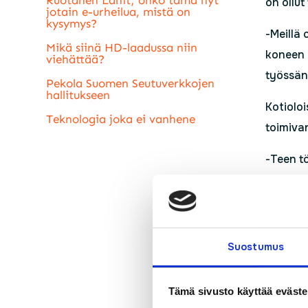
on ollut
jotain e-urheilua, mistä on
kysymys?
-Meillä 
Mikä siinä HD-laadussa niin
koneen 
viehättää?
työssän
Pekola Suomen Seutuverkkojen
hallitukseen
Kotiolo
Teknologia joka ei vanhene
toimiva
-Teen tö
hoituvat
-Valoku
vain lii
Suostumus
nettiä v
Tämä sivusto käyttää eväste