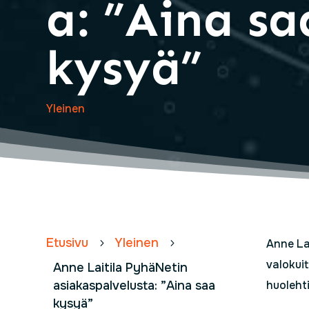
a: ”Aina sa
kysyä”
Yleinen
Etusivu
Yleinen
5
5
Anne Lai
valokuit
Anne Laitila PyhäNetin
asiakaspalvelusta: ”Aina saa
huolehti
kysyä”