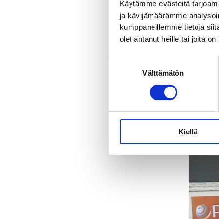
Käytämme evästeitä tarjoama
ja kävijämäärämme analysoim
kumppaneillemme tietoja siitä
olet antanut heille tai joita o
Suostumuksen
Välttämätön
valinta
Kiellä