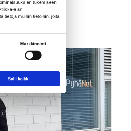
 ominaisuuksien tukemiseen
tiikka-alan
ietoja muihin tietoihin, joita
Markkinointi
Salli kaikki