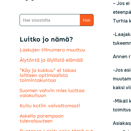
– Jos ei
eteenpäi
Turhia 
-Laajak
Luitko jo nämä?
tukeem
Laskujen tilinumero muuttuu
Annen r
Älytöntä ja älyllistä elämää
-Jos as
“Käy ja kukkuu” ei takaa
laitteen optimaalista
muutama
toimintakuntoa
kaksi vi
Suomen vahvin mies luottaa
valokuituun
-Mikäli
Kuitu kotiin vaivattomasti
toimitus
Askelia parempaan
tulevaisuuteen
Asiakas
Ruotanen Lanit; onko tämä nyt