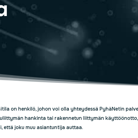
a
tila on henkilö, johon voi olla yhteydessä PyhäNetin palvelu
uliittymän hankinta tai rakennetun liittymän käyttöönotto,
i, että joku muu asiantuntija auttaa.