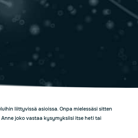
ihin liittyvissä asioissa. Onpa mielessäsi sitten
 Anne joko vastaa kysymyksiisi itse heti tai