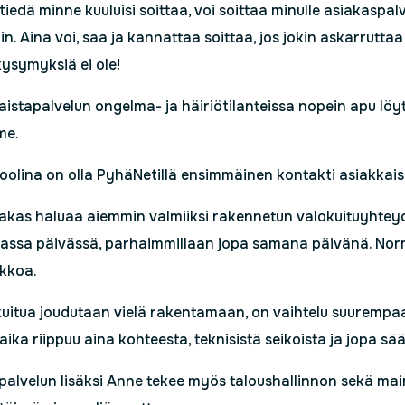
 tiedä minne kuuluisi soittaa, voi soittaa minulle asiakasp
n. Aina voi, saa ja kannattaa soittaa, jos jokin askarruttaa
kysymyksiä ei ole!
aistapalvelun ongelma- ja häiriötilanteissa nopein apu löy
me.
oolina on olla PyhäNetillä ensimmäinen kontakti asiakkaisi
iakas haluaa aiemmin valmiiksi rakennetun valokuituyhteyd
ssa päivässä, parhaimmillaan jopa samana päivänä. Norma
ikkoa.
 kuitua joudutaan vielä rakentamaan, on vaihtelu suurempa
aika riippuu aina kohteesta, teknisistä seikoista ja jopa sä
palvelun lisäksi Anne tekee myös taloushallinnon sekä mai