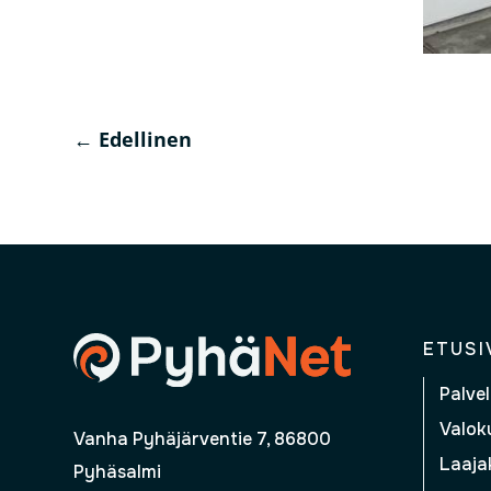
←
Edellinen
ETUSI
Palvel
Valoku
Vanha Pyhäjärventie 7, 86800
Laajak
Pyhäsalmi