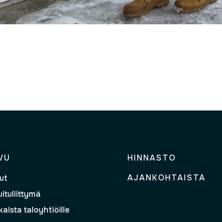
VU
HINNASTO
AJANKOHTAISTA
ut
ituliittymä
aista taloyhtiöille