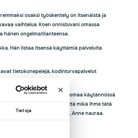
Suuremmaksi osaksi työskentely on itsenäistä ja
ukavaa vaihtelua. Koen onnistuvani omassa
alla hänen ongelmatilanteensa.
ka. Hän listaa itsensä käyttämiä palveluita
elaavat tietokonepelejä, kodinturvapalvelut
 arjessa. Toimintavarmuuden huomaa käytännössä
i tien päällä saattaa manata, että mikä ihme tätä
Tietoja
tei käytössä olekaan valokuitua, Anne nauraa.