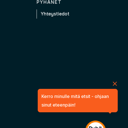
PYHÄNET
Yhteystiedot
Kerro minulle mitä etsit - ohjaan
sinut eteenpäin!