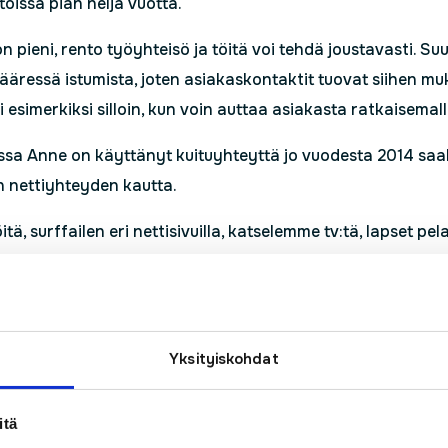
 töissä pian neljä vuotta.
on pieni, rento työyhteisö ja töitä voi tehdä joustavasti. 
ääressä istumista, joten asiakaskontaktit tuovat siihen m
i esimerkiksi silloin, kun voin auttaa asiakasta ratkaisem
issa Anne on käyttänyt kuituyhteyttä jo vuodesta 2014 saak
n nettiyhteyden kautta.
itä, surffailen eri nettisivuilla, katselemme tv:tä, lapset p
 kätevästi.
ituyhteys on niin toimintavarma, ettei sitä edes huomaa
kuttaessa kodin ulkopuolella: Esimerkiksi jossain lomalla ta
Yksityiskohdat
aivaa, miksi tämä hidastelee tai pätkii, kunnes hoksaa, et
itä