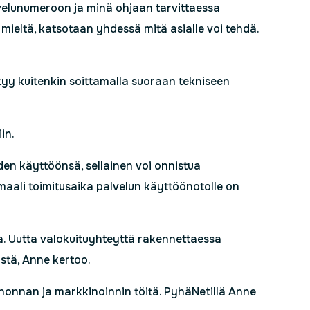
alvelunumeroon ja minä ohjaan tarvittaessa
 mieltä, katsotaan yhdessä mitä asialle voi tehdä.
tyy kuitenkin soittamalla suoraan tekniseen
in.
en käyttöönsä, sellainen voi onnistua
ali toimitusaika palvelun käyttöönotolle on
a. Uutta valokuituyhteyttä rakennettaessa
ästä, Anne kertoo.
nonnan ja markkinoinnin töitä. PyhäNetillä Anne