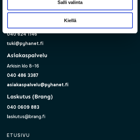
Salli valinta
Tekninen tuki
Kiellä
Arkisin klo 8–17
040 624 1146
tuki@pyhanet.fi
Asiakaspalvelu
Arkisin klo 8–16
040 486 3387
asiakaspalvelu@pyhanet.fi
Laskutus (Brang)
040 0609 883
l
askutus@brang.fi
ETUSIVU