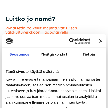
Luitko jo nämä?
PyhäNetin palvelut laajentuvat Elisan
valokuituverkkoon Haapajärvellä
Pekola Suomen Seutuverkkojen hallitukseen
112- päivänä syytä huomioida vahinkojen
ennaltaehkäisy
Nyt vietetään mediataitoviikkoa – Huoli
Suostumus
Yksityiskohdat
Tietoja
digiosaamisesta ja myös medialukutaidosta
verkossa
Julkinen kuuleminen laajakaistaverkon
Tämä sivusto käyttää evästeitä
rakentamisesta
Joulun ja vuodenvaihteen aukioloajat
Käytämme evästeitä tarjoamamme sisällön ja mainosten
Maxivisionin IPTV- palvelun käyttöoikeus
räätälöimiseen, sosiaalisen median ominaisuuksien
Valokuituliittymä nopein ja luotettavin
tukemiseen ja kävijämäärämme analysoimiseen. Lisäksi
internetyhteys
jaamme sosiaalisen median, mainosalan ja analytiikka-
alan kumppaneillemme tietoja siitä, miten käytät
Coronavirustilanne lisää etätöiden tekemistä
sivustoamme. Kumppanimme voivat yhdistää näitä