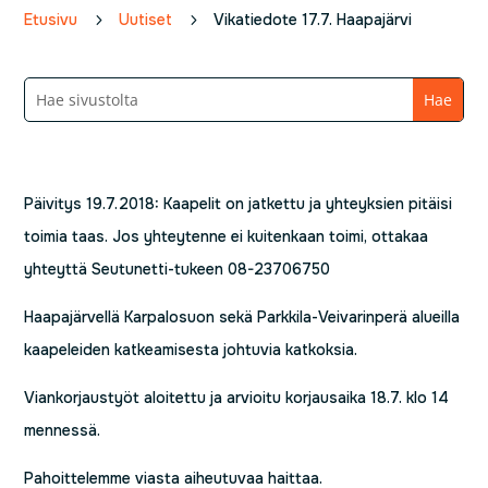
Etusivu
5
Uutiset
5
Vikatiedote 17.7. Haapajärvi
Päivitys 19.7.2018: Kaapelit on jatkettu ja yhteyksien pitäisi
toimia taas. Jos yhteytenne ei kuitenkaan toimi, ottakaa
yhteyttä Seutunetti-tukeen 08-23706750
Haapajärvellä Karpalosuon sekä Parkkila-Veivarinperä alueilla
kaapeleiden katkeamisesta johtuvia katkoksia.
Viankorjaustyöt aloitettu ja arvioitu korjausaika 18.7. klo 14
mennessä.
Pahoittelemme viasta aiheutuvaa haittaa.