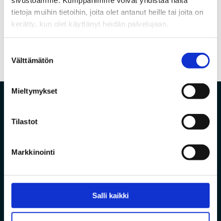
tietoja muihin tietoihin, joita olet antanut heille tai joita on
kerätty, kun olet käyttänyt heidän palvelujaan.
←
Edellinen
Seuraava
→
Suostumuksen
Välttämätön
valinta
Mieltymykset
Tilastot
Markkinointi
Vanha Pyhäjärventie 7, 86800 Pyhäsalmi
Salli kaikki