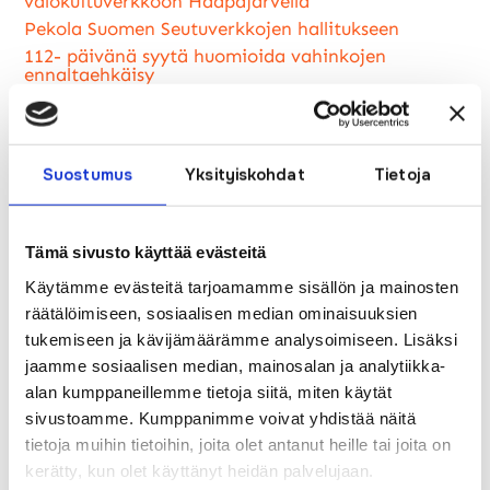
valokuituverkkoon Haapajärvellä
Pekola Suomen Seutuverkkojen hallitukseen
112- päivänä syytä huomioida vahinkojen
ennaltaehkäisy
Nyt vietetään mediataitoviikkoa – Huoli
digiosaamisesta ja myös medialukutaidosta
verkossa
Julkinen kuuleminen laajakaistaverkon
Suostumus
Yksityiskohdat
Tietoja
rakentamisesta
Joulun ja vuodenvaihteen aukioloajat
Maxivisionin IPTV- palvelun käyttöoikeus
Tämä sivusto käyttää evästeitä
Valokuituliittymä nopein ja luotettavin
internetyhteys
Käytämme evästeitä tarjoamamme sisällön ja mainosten
räätälöimiseen, sosiaalisen median ominaisuuksien
Coronavirustilanne lisää etätöiden tekemistä
tukemiseen ja kävijämäärämme analysoimiseen. Lisäksi
jaamme sosiaalisen median, mainosalan ja analytiikka-
alan kumppaneillemme tietoja siitä, miten käytät
sivustoamme. Kumppanimme voivat yhdistää näitä
←
Edellinen
Seuraava
→
tietoja muihin tietoihin, joita olet antanut heille tai joita on
kerätty, kun olet käyttänyt heidän palvelujaan.