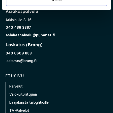
tuki@pyhanet.fi
Asiakaspalvelu
Arkisin klo 8–16
040 486 3387
asiakaspalvelu@pyhanet.fi
Laskutus (Brang)
040 0609 883
l
askutus@brang.fi
ETUSIVU
Palvelut
Valokuituliittymä
Laajakaista taloyhtiöille
TV-Palvelut