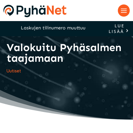
LUE
Laskujen tilinumero muuttuu
LISÄÄ
Valokuitu Pyhäsalmen
taajamaan
Uutiset