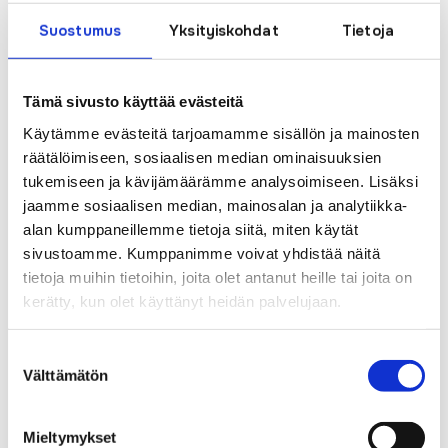
rentouttavaa keskikesän juhlaa vaikka kesäkelit ovatkin
Suostumus
Yksityiskohdat
Tietoja
vielä hakusessa!
Tämä sivusto käyttää evästeitä
Luitko jo nämä?
Käytämme evästeitä tarjoamamme sisällön ja mainosten
räätälöimiseen, sosiaalisen median ominaisuuksien
PyhäNetin palvelut laajentuvat Elisan
tukemiseen ja kävijämäärämme analysoimiseen. Lisäksi
valokuituverkkoon Haapajärvellä
jaamme sosiaalisen median, mainosalan ja analytiikka-
Pekola Suomen Seutuverkkojen hallitukseen
alan kumppaneillemme tietoja siitä, miten käytät
112- päivänä syytä huomioida vahinkojen
sivustoamme. Kumppanimme voivat yhdistää näitä
ennaltaehkäisy
tietoja muihin tietoihin, joita olet antanut heille tai joita on
Nyt vietetään mediataitoviikkoa – Huoli
digiosaamisesta ja myös medialukutaidosta
kerätty, kun olet käyttänyt heidän palvelujaan.
verkossa
Julkinen kuuleminen laajakaistaverkon
Suostumuksen
rakentamisesta
Välttämätön
valinta
Joulun ja vuodenvaihteen aukioloajat
Maxivisionin IPTV- palvelun käyttöoikeus
Valokuituliittymä nopein ja luotettavin
Mieltymykset