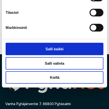
internetyhteys
Coronavirustilanne lisää etätöiden tekemistä
Tilastot
Markkinointi
←
Edellinen
Seuraava
→
Salli kaikki
Salli valinta
Kiellä
Vanha Pyhäjärventie 7, 86800 Pyhäsalmi