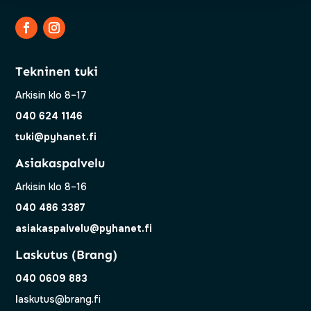
Tekninen tuki
Arkisin klo 8–17
040 624 1146
tuki@pyhanet.fi
Asiakaspalvelu
Arkisin klo 8–16
040 486 3387
asiakaspalvelu@pyhanet.fi
Laskutus (Brang)
040 0609 883
l
askutus@brang.fi