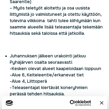
Saarentie)
– Myös teletyöt aloitettu ja osa uusista
liittymistä jo valmistuneet ja otettu käyttöön,
tulevina viikkoina tahti tulee kiihtymään kun
saamme alueelle lisää teleasentajia tekemään
hitsauksia sekä taloissa että jatkoilla.
Juhannuksen jälkeen urakointi jatkuu
Pyhäjärven osalta seuraavasti:
-Kesken olevat alueet kaapeloidaan loppuun
-Alue 6, Keiteleentie/erkanevat tiet
-Alue 4, Liittoperä
-Teleasentajat kiertävät koneryhmien
perässä tehden hitsauksia.
PyhäNet haluaa toivottaa kaikille oikein hyvää ja