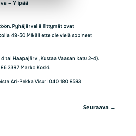
eva – Ylipää
töön. Pyhäjärvellä liittymät ovat
lla 49-50.Mikäli ette ole vielä sopineet
 4 tai Haapajärvi, Kustaa Vaasan katu 2-4).
486 3387 Marko Koski.
ista Ari-Pekka Visuri 040 180 8583
Seuraava
→