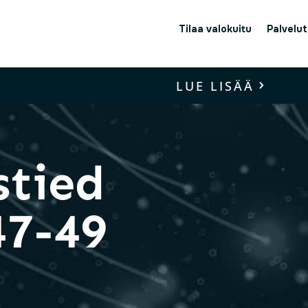
Tilaa valokuitu
Palvelut
LUE LISÄÄ
tied
47-49