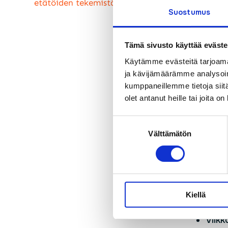
etätöiden tekemistä
Viikk
Suostumus
Ruis
Tämä sivusto käyttää eväste
Teletyöt
Käytämme evästeitä tarjoama
Viikk
ja kävijämäärämme analysoim
Viikk
kumppaneillemme tietoja siitä
Viik
olet antanut heille tai joita o
Riihi
Suostumuksen
Välttämätön
valinta
Maanrak
Viikk
Viik
Kiellä
Teletyö
Viikk