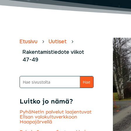
Etusivu
Uutiset
5
5
Rakentamistiedote viikot
47-49
Luitko jo nämä?
PyhäNetin palvelut laajentuvat
Elisan valokuituverkkoon
Haapajärvellä