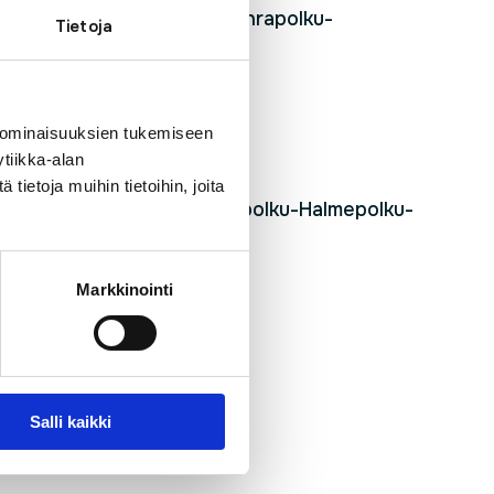
ie-Tunturitie-Raitapolku -Ohrapolku-
Tietoja
 ominaisuuksien tukemiseen
ie
tiikka-alan
ietoja muihin tietoihin, joita
lavapolku-Koivupolku-Kaskipolku-Halmepolku-
Markkinointi
Salli kaikki