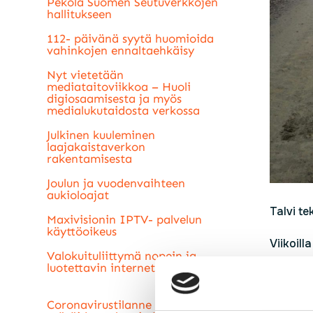
Pekola Suomen Seutuverkkojen
hallitukseen
112- päivänä syytä huomioida
vahinkojen ennaltaehkäisy
Nyt vietetään
mediataitoviikkoa – Huoli
digiosaamisesta ja myös
medialukutaidosta verkossa
Julkinen kuuleminen
laajakaistaverkon
rakentamisesta
Joulun ja vuodenvaihteen
aukioloajat
Talvi t
Maxivisionin IPTV- palvelun
käyttöoikeus
Viikoil
Valokuituliittymä nopein ja
luotettavin internetyhteys
Maanrak
Coronavirustilanne lisää
Viikk