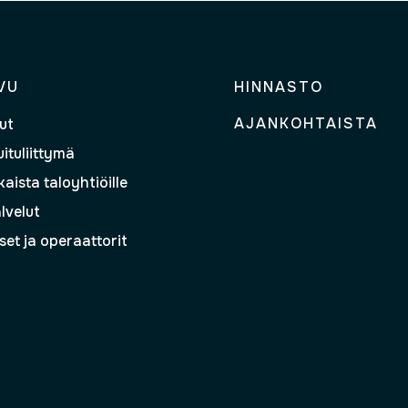
VU
HINNASTO
AJANKOHTAISTA
ut
ituliittymä
aista taloyhtiöille
lvelut
set ja operaattorit