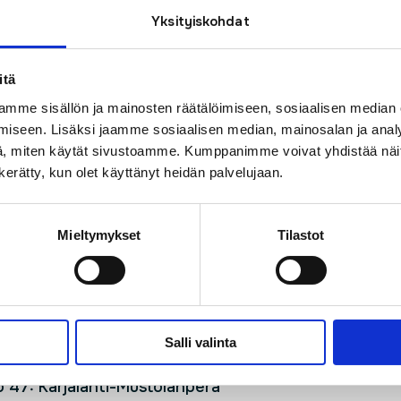
o 48-49: Alue johon kuuluvat Puistotie-Virpitie-Pajut
Yksityiskohdat
polku-Kaurapolku-Vehnäpolku
itä
 Pyhäjärvi:
mme sisällön ja mainosten räätälöimiseen, sosiaalisen median
o 47: Tikleenintie-Kulotie-Tuulimyllyntie-Erämiehent
iseen. Lisäksi jaamme sosiaalisen median, mainosalan ja analy
o 48: Edellinen alue loppuun + Susitie-Tunturitie
, miten käytät sivustoamme. Kumppanimme voivat yhdistää näitä t
ko 49: Tunturitie-Naapurintie-Opintie-Tuomipolku-Ja
n kerätty, kun olet käyttänyt heidän palvelujaan.
polku
Mieltymykset
Tilastot
entaminen Haapajärvi:
o 47: Karjalahdenranta
ko 48-49: Koivuhaka
Salli valinta
t Haapajärvi:
o 47: Karjalahti-Mustolanperä