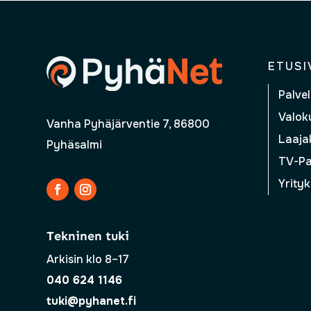
ETUSI
Palvel
Valoku
Vanha Pyhäjärventie 7, 86800
Laajak
Pyhäsalmi
TV-Pa
Yrityk
Tekninen tuki
Arkisin klo 8–17
040 624 1146
tuki@pyhanet.fi