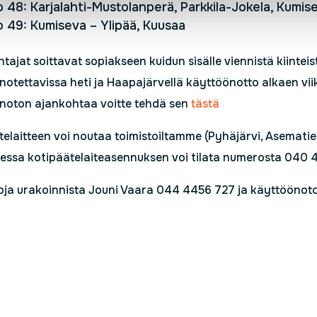
o 48: Karjalahti-Mustolanperä, Parkkila-Jokela, Kumis
o 49: Kumiseva – Ylipää, Kuusaa
tajat soittavat sopiakseen kuidun sisälle viennistä kiinteis
otettavissa heti ja Haapajärvellä käyttöönotto alkaen viiko
noton ajankohtaa voitte tehdä sen
tästä
telaitteen voi noutaa toimistoiltamme (Pyhäjärvi, Asematie
aessa kotipäätelaiteasennuksen voi tilata numerosta 040 
toja urakoinnista Jouni Vaara 044 4456 727 ja käyttöönoto