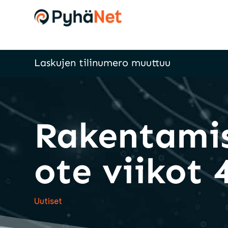
Laskujen tilinumero muuttuu
Rakentamis
ote viikot 
Uutiset