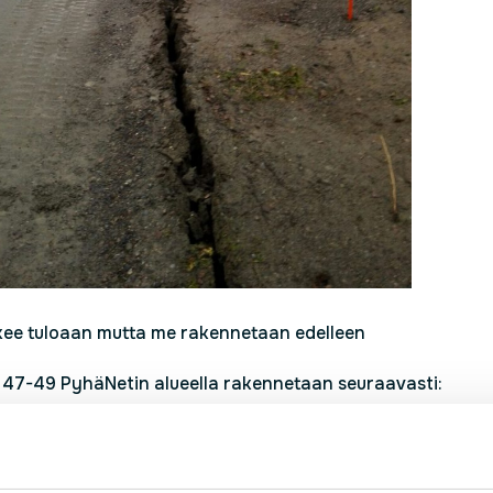
ekee tuloaan mutta me rakennetaan edelleen
la 47-49 PyhäNetin alueella rakennetaan seuraavasti:
entaminen Pyhäjärvi:
o 47: Koivupolku – Opintie