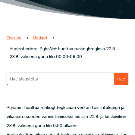
Etusivu
5
Uutiset
5
Huoltotiedote: PyhäNet huoltaa runkoyhteyksiä 22.8. –
23.8. välisenä yönä klo 00:00-06:00
Pyhänet huoltaa runkoyhteyksiään verkon toimintakyvyn ja
vikasietoisuuden varmistamiseksi tiistain 22.8. ja keskiviikon
23.8. välisenä yönä klo 0:00 alkaen.
Huoltokatkon aikana voi yhteyksissä esiintyä pätkimisiä. Jos