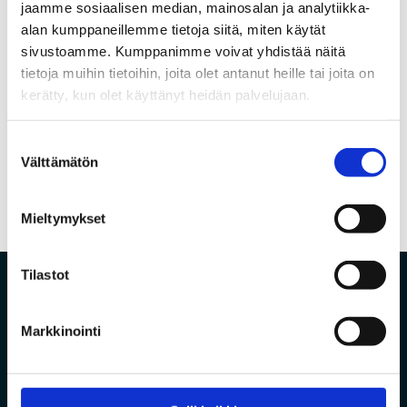
jaamme sosiaalisen median, mainosalan ja analytiikka-
Maxivisionin IPTV- palvelun käyttöoikeus
alan kumppaneillemme tietoja siitä, miten käytät
Valokuituliittymä nopein ja luotettavin
internetyhteys
sivustoamme. Kumppanimme voivat yhdistää näitä
tietoja muihin tietoihin, joita olet antanut heille tai joita on
Coronavirustilanne lisää etätöiden tekemistä
kerätty, kun olet käyttänyt heidän palvelujaan.
Suostumuksen
Välttämätön
←
Edellinen
Seuraava
→
valinta
Mieltymykset
Tilastot
Markkinointi