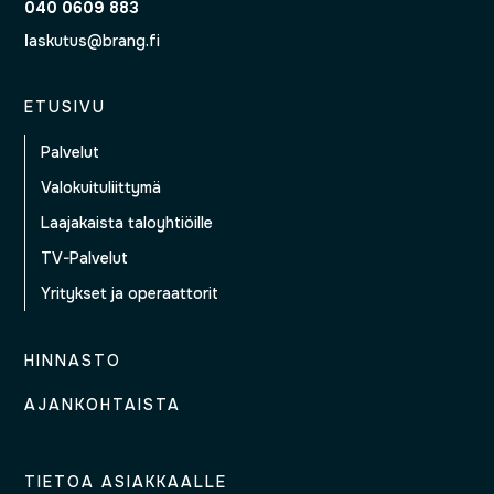
040 0609 883
l
askutus@brang.fi
ETUSIVU
Palvelut
Valokuituliittymä
Laajakaista taloyhtiöille
TV-Palvelut
Yritykset ja operaattorit
HINNASTO
AJANKOHTAISTA
TIETOA ASIAKKAALLE