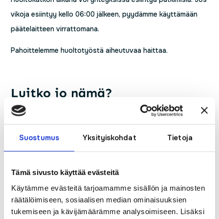
vikoja esiintyy kello 06:00 jälkeen, pyydämme käyttämään
päätelaitteen virrattomana.
Pahoittelemme huoltotyöstä aiheutuvaa haittaa.
Luitko jo nämä?
PyhäNetin palvelut laajentuvat Elisan
valokuituverkkoon Haapajärvellä
Pekola Suomen Seutuverkkojen hallitukseen
Suostumus
Yksityiskohdat
Tietoja
112- päivänä syytä huomioida vahinkojen
ennaltaehkäisy
Nyt vietetään mediataitoviikkoa – Huoli
Tämä sivusto käyttää evästeitä
digiosaamisesta ja myös medialukutaidosta
verkossa
Käytämme evästeitä tarjoamamme sisällön ja mainosten
Julkinen kuuleminen laajakaistaverkon
räätälöimiseen, sosiaalisen median ominaisuuksien
rakentamisesta
tukemiseen ja kävijämäärämme analysoimiseen. Lisäksi
Joulun ja vuodenvaihteen aukioloajat