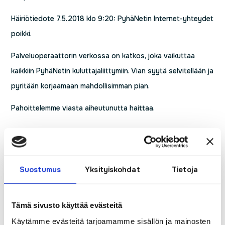
Häiriötiedote 7.5.2018 klo 9:20: PyhäNetin Internet-yhteydet
poikki.
Palveluoperaattorin verkossa on katkos, joka vaikuttaa
kaikkiin PyhäNetin kuluttajaliittymiin. Vian syytä selvitellään ja
pyritään korjaamaan mahdollisimman pian.
Pahoittelemme viasta aiheutunutta haittaa.
Luitko jo nämä?
Suostumus
Yksityiskohdat
Tietoja
PyhäNetin palvelut laajentuvat Elisan
valokuituverkkoon Haapajärvellä
Pekola Suomen Seutuverkkojen hallitukseen
112- päivänä syytä huomioida vahinkojen
Tämä sivusto käyttää evästeitä
ennaltaehkäisy
Käytämme evästeitä tarjoamamme sisällön ja mainosten