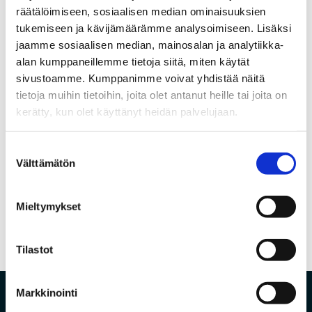
Nyt vietetään mediataitoviikkoa – Huoli
räätälöimiseen, sosiaalisen median ominaisuuksien
digiosaamisesta ja myös medialukutaidosta
verkossa
tukemiseen ja kävijämäärämme analysoimiseen. Lisäksi
Julkinen kuuleminen laajakaistaverkon
jaamme sosiaalisen median, mainosalan ja analytiikka-
rakentamisesta
alan kumppaneillemme tietoja siitä, miten käytät
Joulun ja vuodenvaihteen aukioloajat
sivustoamme. Kumppanimme voivat yhdistää näitä
Maxivisionin IPTV- palvelun käyttöoikeus
tietoja muihin tietoihin, joita olet antanut heille tai joita on
Valokuituliittymä nopein ja luotettavin
kerätty, kun olet käyttänyt heidän palvelujaan.
internetyhteys
Coronavirustilanne lisää etätöiden tekemistä
Suostumuksen
Välttämätön
valinta
←
Edellinen
Seuraava
→
Mieltymykset
Tilastot
Markkinointi