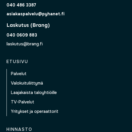
040 486 3387
asiakaspalvelu@pyhanet.fi
Laskutus (Brang)
040 0609 883
l
askutus@brang.fi
ETUSIVU
Palvelut
Valokuituliittymä
Laajakaista taloyhtiöille
TV-Palvelut
Yritykset ja operaattorit
HINNASTO