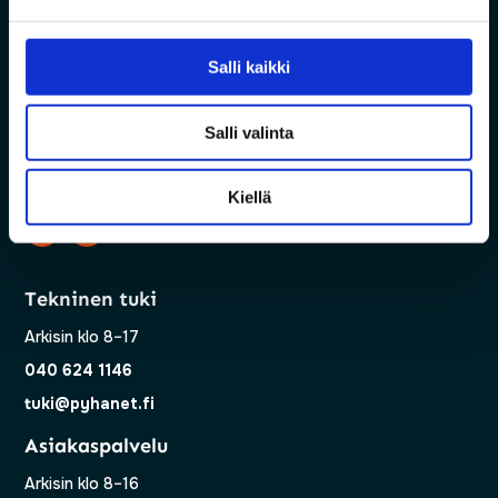
Salli kaikki
Salli valinta
Vanha Pyhäjärventie 7, 86800 Pyhäsalmi
Kiellä
Tekninen tuki
Arkisin klo 8–17
040 624 1146
tuki@pyhanet.fi
Asiakaspalvelu
Arkisin klo 8–16