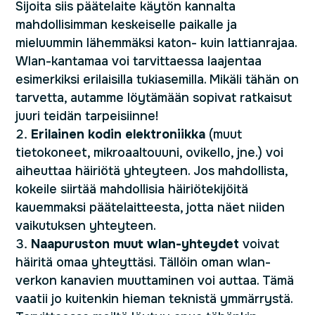
Sijoita siis päätelaite käytön kannalta
mahdollisimman keskeiselle paikalle ja
mieluummin lähemmäksi katon- kuin lattianrajaa.
Wlan-kantamaa voi tarvittaessa laajentaa
esimerkiksi erilaisilla tukiasemilla. Mikäli tähän on
tarvetta, autamme löytämään sopivat ratkaisut
juuri teidän tarpeisiinne!
Erilainen kodin elektroniikka
(muut
tietokoneet, mikroaaltouuni, ovikello, jne.) voi
aiheuttaa häiriötä yhteyteen. Jos mahdollista,
kokeile siirtää mahdollisia häiriötekijöitä
kauemmaksi päätelaitteesta, jotta näet niiden
vaikutuksen yhteyteen.
Naapuruston muut wlan-yhteydet
voivat
häiritä omaa yhteyttäsi. Tällöin oman wlan-
verkon kanavien muuttaminen voi auttaa. Tämä
vaatii jo kuitenkin hieman teknistä ymmärrystä.