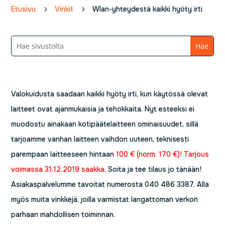
Etusivu
5
Vinkit
5
Wlan-yhteydestä kaikki hyöty irti
Valokuidusta saadaan kaikki hyöty irti, kun käytössä olevat
laitteet ovat ajanmukaisia ja tehokkaita. Nyt esteeksi ei
muodostu ainakaan kotipäätelaitteen ominaisuudet, sillä
tarjoamme vanhan laitteen vaihdon uuteen, teknisesti
parempaan laitteeseen hintaan
100 € (norm. 170 €)! Tarjous
voimassa 31.12.2019 saakka
. Soita ja tee tilaus jo tänään!
Asiakaspalvelumme tavoitat numerosta 040 486 3387. Alla
myös muita vinkkejä, joilla varmistat langattoman verkon
parhaan mahdollisen toiminnan.