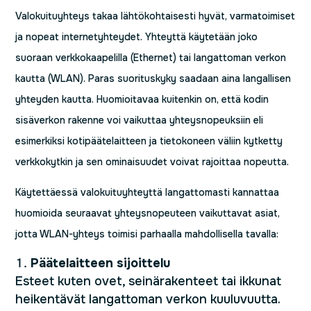
Valokuituyhteys takaa lähtökohtaisesti hyvät, varmatoimiset
ja nopeat internetyhteydet. Yhteyttä käytetään joko
suoraan verkkokaapelilla (Ethernet) tai langattoman verkon
kautta (WLAN). Paras suorituskyky saadaan aina langallisen
yhteyden kautta. Huomioitavaa kuitenkin on, että kodin
sisäverkon rakenne voi vaikuttaa yhteysnopeuksiin eli
esimerkiksi kotipäätelaitteen ja tietokoneen väliin kytketty
verkkokytkin ja sen ominaisuudet voivat rajoittaa nopeutta.
Käytettäessä valokuituyhteyttä langattomasti kannattaa
huomioida seuraavat yhteysnopeuteen vaikuttavat asiat,
jotta WLAN-yhteys toimisi parhaalla mahdollisella tavalla:
Päätelaitteen sijoittelu
Esteet kuten ovet, seinärakenteet tai ikkunat
heikentävät langattoman verkon kuuluvuutta.