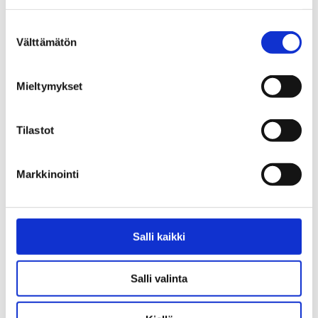
päivittää aika ajoin.
Suostumuksen
Välttämätön
valinta
Palvelemme ja autamme mielellämme löytämään ratkaisuja,
vaikka yhteysongelmat eivät johtuisikaan itsessään
Mieltymykset
valokuituverkon toiminnasta. Ota rohkeasti yhteyttä!
Tilastot
Markkinointi
Salli kaikki
Salli valinta
Päätelaite kannattaa sijoittaa mahdollisimman keskeiselle