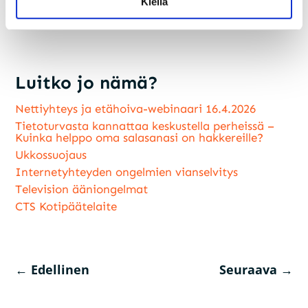
Kiellä
paikalle.
Luitko jo nämä?
Nettiyhteys ja etähoiva-webinaari 16.4.2026
Tietoturvasta kannattaa keskustella perheissä –
Kuinka helppo oma salasanasi on hakkereille?
Ukkossuojaus
Internetyhteyden ongelmien vianselvitys
Television ääniongelmat
CTS Kotipäätelaite
←
Edellinen
Seuraava
→