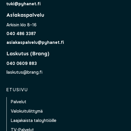
tuki@pyhanet.fi
Asiakaspalvelu
Arkisin klo 8–16
040 486 3387
asiakaspalvelu@pyhanet.fi
Laskutus (Brang)
040 0609 883
l
askutus@brang.fi
ETUSIVU
Palvelut
Valokuituliittymä
Laajakaista taloyhtiöille
TV-Palvelut