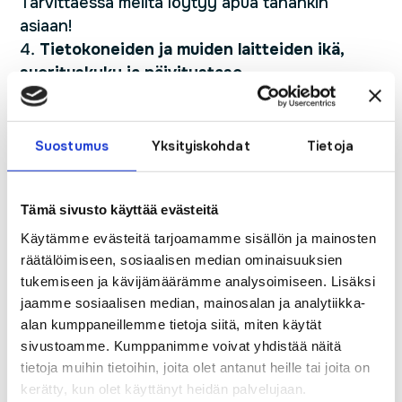
Tarvittaessa meiltä löytyy apua tähänkin
asiaan!
Tietokoneiden ja muiden laitteiden ikä,
suorituskyky ja päivitystaso
Vanhempien tietokoneiden verkkokortin
suorituskyky voi rajoittaa yhteysnopeutta.
Tyypillisesti verkkokortin maksiminopeudet
Suostumus
Yksityiskohdat
Tietoja
ovat 100 Mbps tai 1000 Mbps. 1000 Mbps
verkkokortit ovat kuitenkin yleistyneet vasta
Tämä sivusto käyttää evästeitä
viime vuosina. Esimerkiksi 200M palvelusta
saadaan täysi hyöty esille silloin, kun koneessa
Käytämme evästeitä tarjoamamme sisällön ja mainosten
on vähintään 1G verkkokortti. Iäkkäämpien,
räätälöimiseen, sosiaalisen median ominaisuuksien
vanhemmalla tekniikalla varustettujen laitteiden
tukemiseen ja kävijämäärämme analysoimiseen. Lisäksi
jaamme sosiaalisen median, mainosalan ja analytiikka-
uusiminen voi olla joissain tapauksissa järkevin
alan kumppaneillemme tietoja siitä, miten käytät
ja helpoin ratkaisu yhteysongelmiin.
sivustoamme. Kumppanimme voivat yhdistää näitä
Myös laitteiden päivitysten tulisi olla
tietoja muihin tietoihin, joita olet antanut heille tai joita on
ajantasaiset
ja kaikki kotipäätelaitteeseen
kerätty, kun olet käyttänyt heidän palvelujaan.
yhteydessä olevat laitteet olisikin hyvä