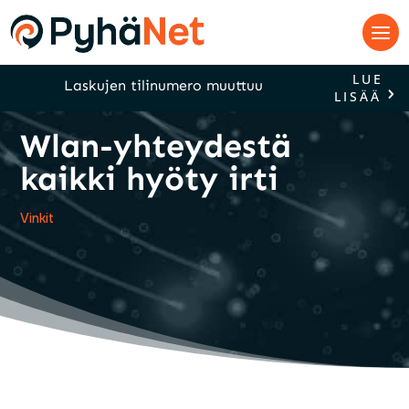
LUE
Laskujen tilinumero muuttuu
LISÄÄ
Wlan-yhteydestä
kaikki hyöty irti
Vinkit